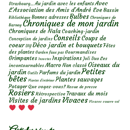
Avec
Au jardin avec les enfants
Strasbourg...
L'Association des Amis d'André Eve
Bassin
Bulbes
Bonnes adresses
Chroniques de
Bibliothèque
Chroniques de mon jardin
Barney
Chroniques de Nala
Coaching-jardin
Conseils
Coups de
Conception de jardins
Déco jardin et bouquets
coeur
Fêtes
DIY
des plantes
Gourmandises
Garden faux pas
Grimpantes
Inspirations
Les
Joli Duo
Insectes
Oiseaux du
Macro
Non classé
incontournables
Petites
jardin
Parfums du jardin
Outils
bêtes
Plantes sauvages
Plantes d’intérieur
Potager
Que voyez-vous?
Revue de presse
Rosiers
Travaux du mois
Rétrospective
Vivaces
Visites de jardins
Vivaces couvre-sol