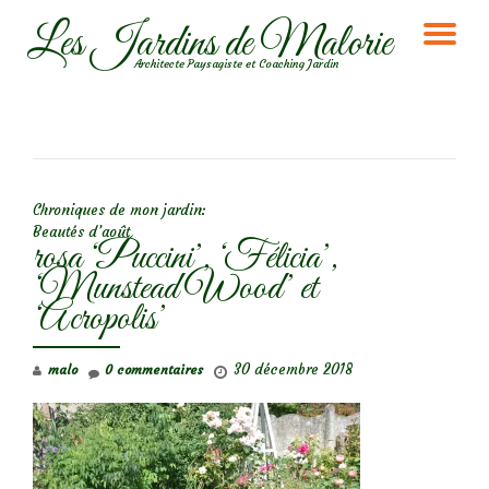
Les Jardins de Malorie
DÉ
Aller
Architecte Paysagiste et Coaching Jardin
au
LA
contenu
NA
NAVIGATION DE L’ARTICLE
Chroniques de mon jardin:
Beautés d’août
rosa ‘Puccini’, ‘Félicia’,
‘Munstead Wood’ et
‘Acropolis’
30 décembre 2018
malo
0 commentaires