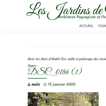
Les Jardins de
Aller
Architecte Paysagiste et Co
au
contenu
ACCUEIL
COA
NAVIGATION DE L’ARTICLE
Avec les Amis d’André Eve: taille et palissage des rosi
lianes
DSC_0186 (1)
malo
15 janvier 2020