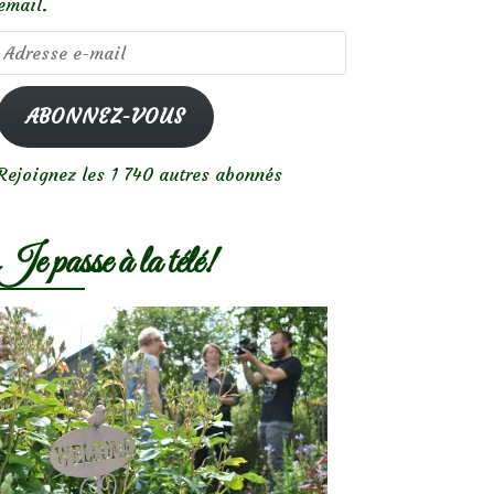
email.
Adresse
e-
mail
ABONNEZ-VOUS
Rejoignez les 1 740 autres abonnés
Je passe à la télé!