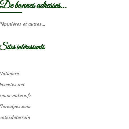
De bonnes adresses…
Pépinières et autres…
Sites intéressants
Natagora
Insectes.net
zoom-nature.fr
florealpes.com
notesdeterrain