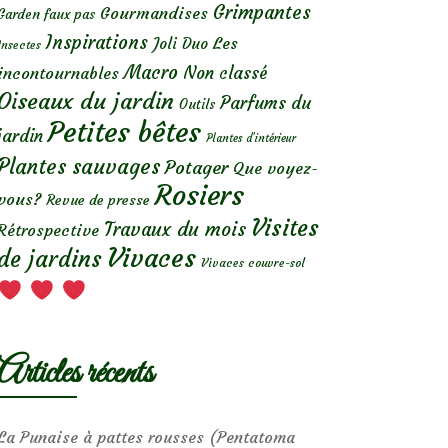
Grimpantes
Gourmandises
Garden faux pas
Inspirations
Les
Joli Duo
Insectes
Macro
Non classé
incontournables
Oiseaux du jardin
Parfums du
Outils
Petites bêtes
jardin
Plantes d’intérieur
Plantes sauvages
Potager
Que voyez-
Rosiers
vous?
Revue de presse
Visites
Travaux du mois
Rétrospective
Vivaces
de jardins
Vivaces couvre-sol
Articles récents
La Punaise à pattes rousses (Pentatoma