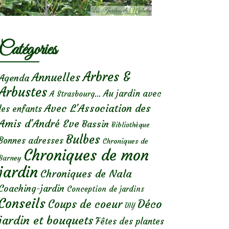
Catégories
Arbres &
Annuelles
Agenda
Arbustes
Au jardin avec
A Strasbourg...
Avec L'Association des
les enfants
Amis d'André Eve
Bassin
Bibliothèque
Bulbes
Bonnes adresses
Chroniques de
Chroniques de mon
Barney
jardin
Chroniques de Nala
Coaching-jardin
Conception de jardins
Conseils
Déco
Coups de coeur
DIY
jardin et bouquets
Fêtes des plantes