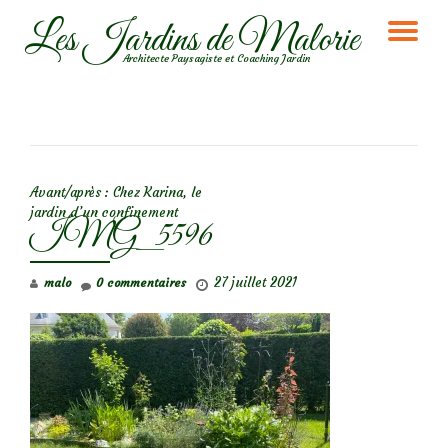
Les Jardins de Malorie
DÉ
Aller
Architecte Paysagiste et Coaching Jardin
au
LA
contenu
NA
NAVIGATION DE L’ARTICLE
Avant/après : Chez Karina, le
jardin d’un confinement
IMG_5596
27 juillet 2021
malo
0 commentaires