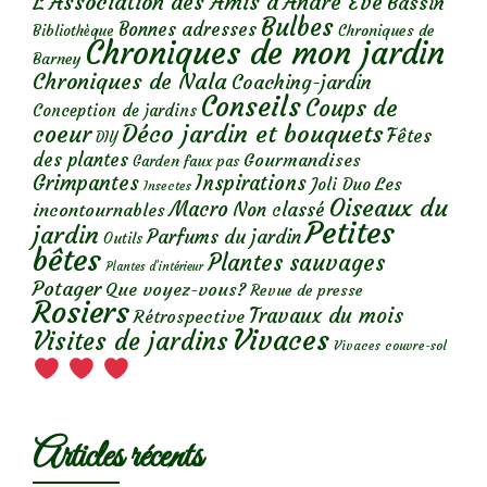
L'Association des Amis d'André Eve
Bassin
Bulbes
Bonnes adresses
Chroniques de
Bibliothèque
Chroniques de mon jardin
Barney
Chroniques de Nala
Coaching-jardin
Conseils
Coups de
Conception de jardins
Déco jardin et bouquets
coeur
Fêtes
DIY
des plantes
Gourmandises
Garden faux pas
Grimpantes
Inspirations
Les
Joli Duo
Insectes
Oiseaux du
Macro
Non classé
incontournables
Petites
jardin
Parfums du jardin
Outils
bêtes
Plantes sauvages
Plantes d’intérieur
Potager
Que voyez-vous?
Revue de presse
Rosiers
Travaux du mois
Rétrospective
Vivaces
Visites de jardins
Vivaces couvre-sol
Articles récents