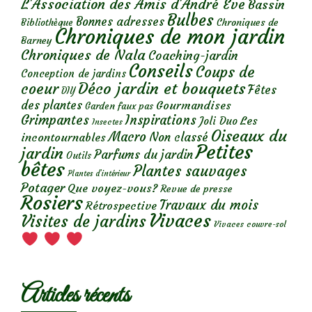
L'Association des Amis d'André Eve
Bassin
Bulbes
Bonnes adresses
Chroniques de
Bibliothèque
Chroniques de mon jardin
Barney
Chroniques de Nala
Coaching-jardin
Conseils
Coups de
Conception de jardins
Déco jardin et bouquets
coeur
Fêtes
DIY
des plantes
Gourmandises
Garden faux pas
Grimpantes
Inspirations
Les
Joli Duo
Insectes
Oiseaux du
Macro
Non classé
incontournables
Petites
jardin
Parfums du jardin
Outils
bêtes
Plantes sauvages
Plantes d’intérieur
Potager
Que voyez-vous?
Revue de presse
Rosiers
Travaux du mois
Rétrospective
Vivaces
Visites de jardins
Vivaces couvre-sol
Articles récents