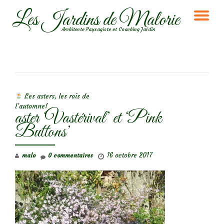
Les Jardins de Malorie
DÉ
Aller
Architecte Paysagiste et Coaching Jardin
au
LA
contenu
NA
NAVIGATION DE L’ARTICLE
Les asters, les rois de
l’automne!
aster ‘Vastérival’ et ‘Pink
Buttons’
16 octobre 2017
malo
0 commentaires