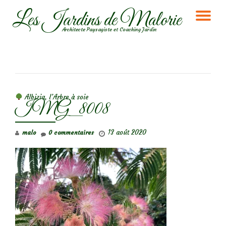
Les Jardins de Malorie
DÉ
Aller
Architecte Paysagiste et Coaching Jardin
au
LA
contenu
NA
NAVIGATION DE L’ARTICLE
Albizia, l’Arbre à soie
IMG_8008
13 août 2020
malo
0 commentaires