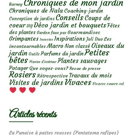
Chroniques de mon jardin
Barney
Chroniques de Nala
Coaching-jardin
Conseils
Coups de
Conception de jardins
Déco jardin et bouquets
coeur
Fêtes
DIY
des plantes
Gourmandises
Garden faux pas
Grimpantes
Inspirations
Les
Joli Duo
Insectes
Oiseaux du
Macro
Non classé
incontournables
Petites
jardin
Parfums du jardin
Outils
bêtes
Plantes sauvages
Plantes d’intérieur
Potager
Que voyez-vous?
Revue de presse
Rosiers
Travaux du mois
Rétrospective
Vivaces
Visites de jardins
Vivaces couvre-sol
Articles récents
La Punaise à pattes rousses (Pentatoma rufipes)