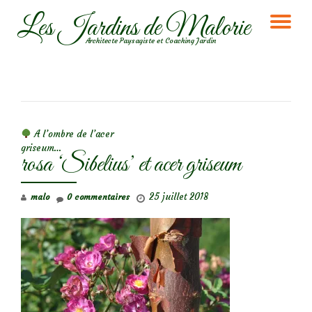
Les Jardins de Malorie
DÉ
Aller
Architecte Paysagiste et Coaching Jardin
au
LA
contenu
NA
NAVIGATION DE L’ARTICLE
A l’ombre de l’acer
griseum…
rosa ‘Sibelius’ et acer griseum
25 juillet 2018
malo
0 commentaires