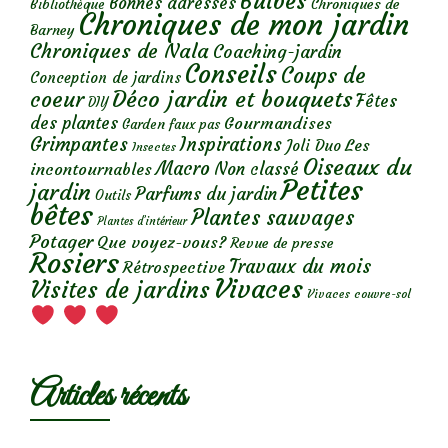
Bulbes
Bonnes adresses
Chroniques de
Bibliothèque
Chroniques de mon jardin
Barney
Chroniques de Nala
Coaching-jardin
Conseils
Coups de
Conception de jardins
Déco jardin et bouquets
coeur
Fêtes
DIY
des plantes
Gourmandises
Garden faux pas
Grimpantes
Inspirations
Les
Joli Duo
Insectes
Oiseaux du
Macro
Non classé
incontournables
Petites
jardin
Parfums du jardin
Outils
bêtes
Plantes sauvages
Plantes d’intérieur
Potager
Que voyez-vous?
Revue de presse
Rosiers
Travaux du mois
Rétrospective
Vivaces
Visites de jardins
Vivaces couvre-sol
Articles récents