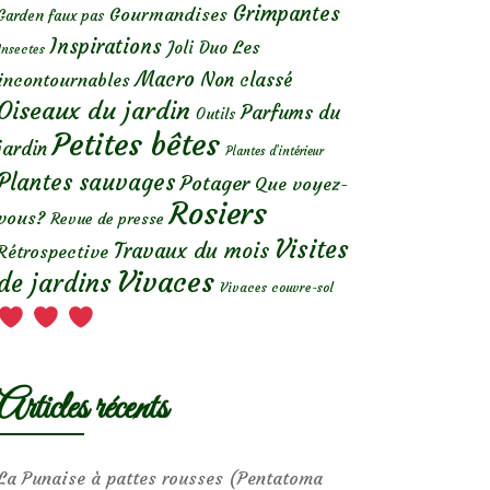
Grimpantes
Gourmandises
Garden faux pas
Inspirations
Les
Joli Duo
Insectes
Macro
Non classé
incontournables
Oiseaux du jardin
Parfums du
Outils
Petites bêtes
jardin
Plantes d’intérieur
Plantes sauvages
Potager
Que voyez-
Rosiers
vous?
Revue de presse
Visites
Travaux du mois
Rétrospective
Vivaces
de jardins
Vivaces couvre-sol
Articles récents
La Punaise à pattes rousses (Pentatoma