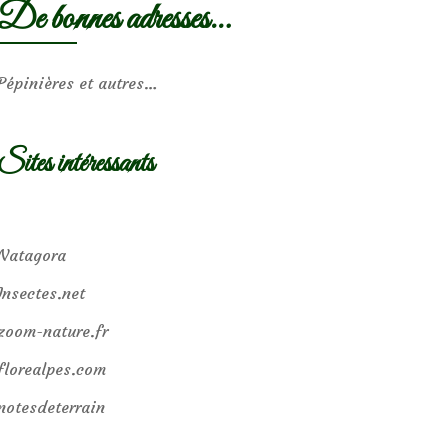
De bonnes adresses…
Pépinières et autres…
Sites intéressants
Natagora
Insectes.net
zoom-nature.fr
florealpes.com
notesdeterrain