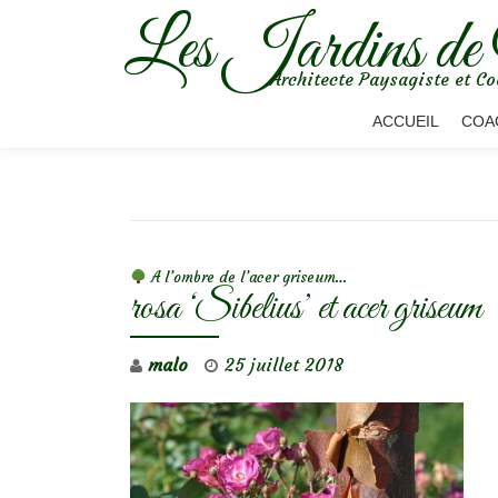
Les Jardins de
Aller
Architecte Paysagiste et Co
au
contenu
ACCUEIL
COA
NAVIGATION DE L’ARTICLE
A l’ombre de l’acer griseum…
rosa ‘Sibelius’ et acer griseum
malo
25 juillet 2018