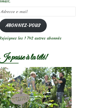
email.
Adresse
e-
mail
ABONNEZ-VOUS
Rejoignez les 1 742 autres abonnés
Je passe à la télé!