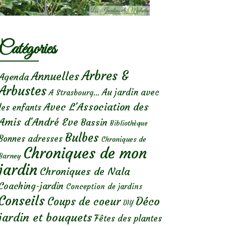
Catégories
Arbres &
Annuelles
Agenda
Arbustes
Au jardin avec
A Strasbourg...
Avec L'Association des
les enfants
Amis d'André Eve
Bassin
Bibliothèque
Bulbes
Bonnes adresses
Chroniques de
Chroniques de mon
Barney
jardin
Chroniques de Nala
Coaching-jardin
Conception de jardins
Conseils
Déco
Coups de coeur
DIY
jardin et bouquets
Fêtes des plantes