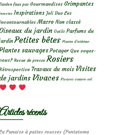
Grimpantes
Gourmandises
Garden faux pas
Inspirations
Les
Joli Duo
Insectes
Macro
Non classé
incontournables
Oiseaux du jardin
Parfums du
Outils
Petites bêtes
jardin
Plantes d’intérieur
Plantes sauvages
Potager
Que voyez-
Rosiers
vous?
Revue de presse
Visites
Travaux du mois
Rétrospective
Vivaces
de jardins
Vivaces couvre-sol
Articles récents
La Punaise à pattes rousses (Pentatoma