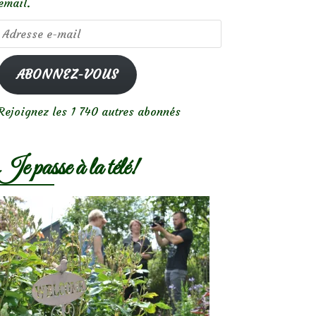
email.
Adresse
e-
mail
ABONNEZ-VOUS
Rejoignez les 1 740 autres abonnés
Je passe à la télé!