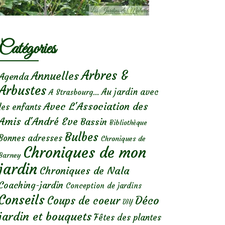
Catégories
Arbres &
Annuelles
Agenda
Arbustes
Au jardin avec
A Strasbourg...
Avec L'Association des
les enfants
Amis d'André Eve
Bassin
Bibliothèque
Bulbes
Bonnes adresses
Chroniques de
Chroniques de mon
Barney
jardin
Chroniques de Nala
Coaching-jardin
Conception de jardins
Conseils
Déco
Coups de coeur
DIY
jardin et bouquets
Fêtes des plantes