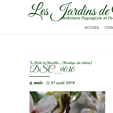
Les Jardins de
Aller
Architecte Paysagiste et Co
au
contenu
ACCUEIL
COA
NAVIGATION DE L’ARTICLE
Voilà la Chenille… (Bombyx du chêne)
DSC_9030
malo
31 août 2018