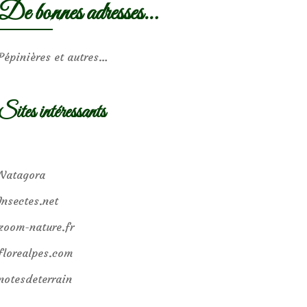
De bonnes adresses…
Pépinières et autres…
Sites intéressants
Natagora
Insectes.net
zoom-nature.fr
florealpes.com
notesdeterrain