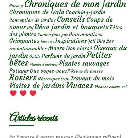
Chroniques de mon jardin
Barney
Chroniques de Nala
Coaching-jardin
Conseils
Coups de
Conception de jardins
Déco jardin et bouquets
coeur
Fêtes
DIY
des plantes
Gourmandises
Garden faux pas
Grimpantes
Inspirations
Les
Joli Duo
Insectes
Oiseaux du
Macro
Non classé
incontournables
Petites
jardin
Parfums du jardin
Outils
bêtes
Plantes sauvages
Plantes d’intérieur
Potager
Que voyez-vous?
Revue de presse
Rosiers
Travaux du mois
Rétrospective
Vivaces
Visites de jardins
Vivaces couvre-sol
Articles récents
La Punaise à pattes rousses (Pentatoma rufipes)