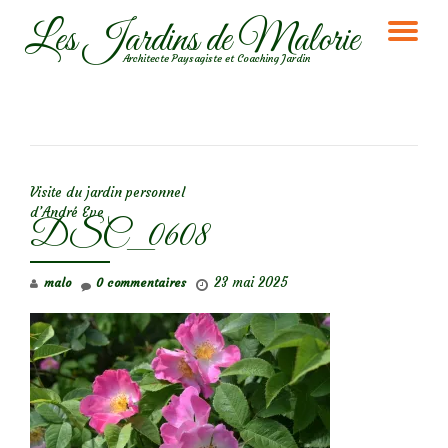
Les Jardins de Malorie
DÉ
Aller
Architecte Paysagiste et Coaching Jardin
au
LA
contenu
NA
NAVIGATION DE L’ARTICLE
Visite du jardin personnel
d’André Eve
DSC_0608
23 mai 2025
malo
0 commentaires