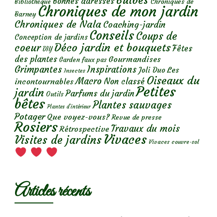
Bulbes
Bonnes adresses
Chroniques de
Bibliothèque
Chroniques de mon jardin
Barney
Chroniques de Nala
Coaching-jardin
Conseils
Coups de
Conception de jardins
Déco jardin et bouquets
coeur
Fêtes
DIY
des plantes
Gourmandises
Garden faux pas
Grimpantes
Inspirations
Les
Joli Duo
Insectes
Oiseaux du
Macro
Non classé
incontournables
Petites
jardin
Parfums du jardin
Outils
bêtes
Plantes sauvages
Plantes d’intérieur
Potager
Que voyez-vous?
Revue de presse
Rosiers
Travaux du mois
Rétrospective
Vivaces
Visites de jardins
Vivaces couvre-sol
Articles récents