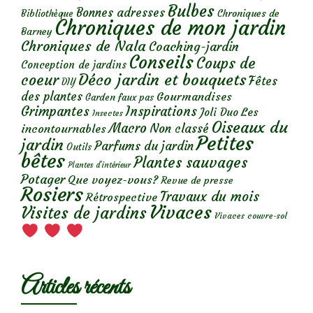
Bulbes
Bonnes adresses
Chroniques de
Bibliothèque
Chroniques de mon jardin
Barney
Chroniques de Nala
Coaching-jardin
Conseils
Coups de
Conception de jardins
Déco jardin et bouquets
coeur
Fêtes
DIY
des plantes
Gourmandises
Garden faux pas
Grimpantes
Inspirations
Les
Joli Duo
Insectes
Oiseaux du
Macro
Non classé
incontournables
Petites
jardin
Parfums du jardin
Outils
bêtes
Plantes sauvages
Plantes d’intérieur
Potager
Que voyez-vous?
Revue de presse
Rosiers
Travaux du mois
Rétrospective
Vivaces
Visites de jardins
Vivaces couvre-sol
Articles récents