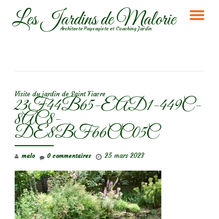
Les Jardins de Malorie
DÉ
Aller
Architecte Paysagiste et Coaching Jardin
au
LA
contenu
NA
NAVIGATION DE L’ARTICLE
Visite du jardin de Saint Fiacre
23F44B65-EAD1-449C-
8AC8-
DE8BF66CC05C
25 mars 2023
malo
0 commentaires