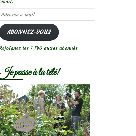
email.
Adresse
e-
mail
ABONNEZ-VOUS
Rejoignez les 1 740 autres abonnés
Je passe à la télé!