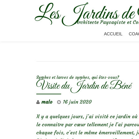
Les Jardins de
Aller
Architecte Paysagiste et Co
au
contenu
ACCUEIL
COA
NAVIGATION DE L’ARTICLE
Syrphes et larves de syrphes, qui êtes-vous?
Visite du Jardin de Béné
malo
16 juin 2020
Il y a quelques jours, j’ai visité ce jardin o
le connaitre par cœur tellement je l’ai parco
chaque fois, c’est le même émerveillement, 