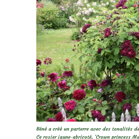
Béné a créé un parterre avec des tonalités 
Ce rosier jaune-abricoté, ‘Crown princess Mar