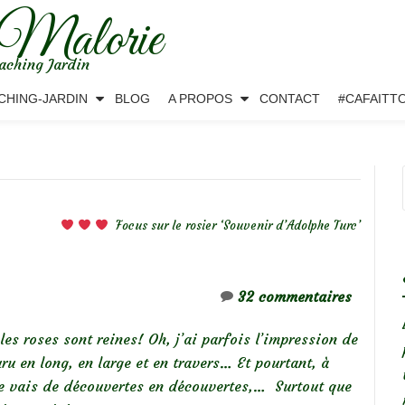
 Malorie
aching Jardin
CHING-JARDIN
BLOG
A PROPOS
CONTACT
#CAFAITT
Focus sur le rosier ‘Souvenir d’Adolphe Turc’
32 commentaires
ù les roses sont reines! Oh, j’ai parfois l’impression de
uru en long, en large et en travers… Et pourtant, à
je vais de découvertes en découvertes,… Surtout que