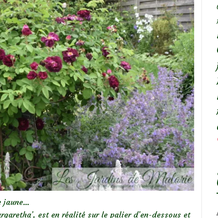
de jaune…
garetha’, est en réalité sur le palier d’en-dessous et