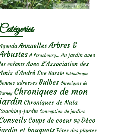
Catégories
Arbres &
Annuelles
Agenda
Arbustes
Au jardin avec
A Strasbourg...
Avec L'Association des
les enfants
Amis d'André Eve
Bassin
Bibliothèque
Bulbes
Bonnes adresses
Chroniques de
Chroniques de mon
Barney
jardin
Chroniques de Nala
Coaching-jardin
Conception de jardins
Conseils
Déco
Coups de coeur
DIY
jardin et bouquets
Fêtes des plantes