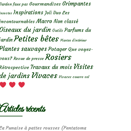
Grimpantes
Gourmandises
Garden faux pas
Inspirations
Les
Joli Duo
Insectes
Macro
Non classé
incontournables
Oiseaux du jardin
Parfums du
Outils
Petites bêtes
jardin
Plantes d’intérieur
Plantes sauvages
Potager
Que voyez-
Rosiers
vous?
Revue de presse
Visites
Travaux du mois
Rétrospective
Vivaces
de jardins
Vivaces couvre-sol
Articles récents
La Punaise à pattes rousses (Pentatoma