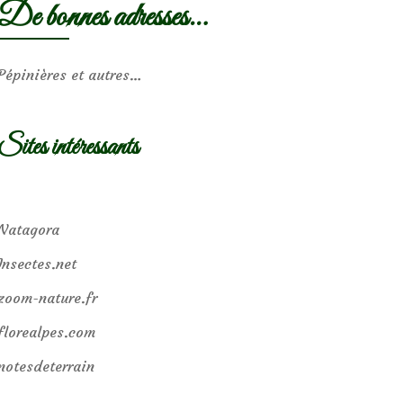
De bonnes adresses…
Pépinières et autres…
Sites intéressants
Natagora
Insectes.net
zoom-nature.fr
florealpes.com
notesdeterrain