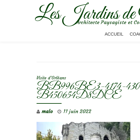
Les Jardins de
Aller
Architecte Paysagiste et Co
au
contenu
ACCUEIL
COA
NAVIGATION DE L’ARTICLE
Visite d’Orléans
BB996BE3-4174-43
B450654D8DCE
malo
11 juin 2022