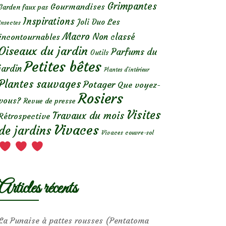
Grimpantes
Gourmandises
Garden faux pas
Inspirations
Les
Joli Duo
Insectes
Macro
Non classé
incontournables
Oiseaux du jardin
Parfums du
Outils
Petites bêtes
jardin
Plantes d’intérieur
Plantes sauvages
Potager
Que voyez-
Rosiers
vous?
Revue de presse
Visites
Travaux du mois
Rétrospective
Vivaces
de jardins
Vivaces couvre-sol
Articles récents
La Punaise à pattes rousses (Pentatoma