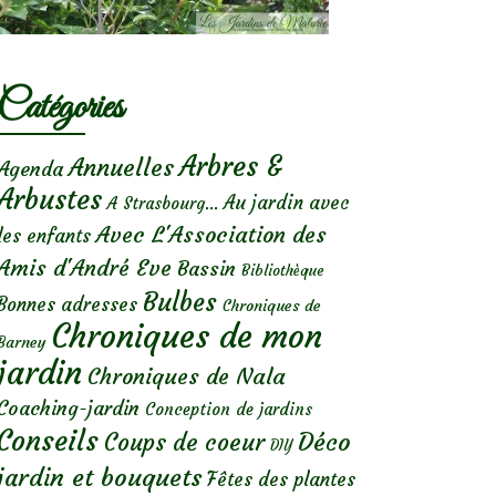
Catégories
Arbres &
Annuelles
Agenda
Arbustes
Au jardin avec
A Strasbourg...
Avec L'Association des
les enfants
Amis d'André Eve
Bassin
Bibliothèque
Bulbes
Bonnes adresses
Chroniques de
Chroniques de mon
Barney
jardin
Chroniques de Nala
Coaching-jardin
Conception de jardins
Conseils
Déco
Coups de coeur
DIY
jardin et bouquets
Fêtes des plantes