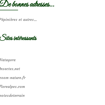
De bonnes adresses…
Pépinières et autres…
Sites intéressants
Natagora
Insectes.net
zoom-nature.fr
florealpes.com
notesdeterrain