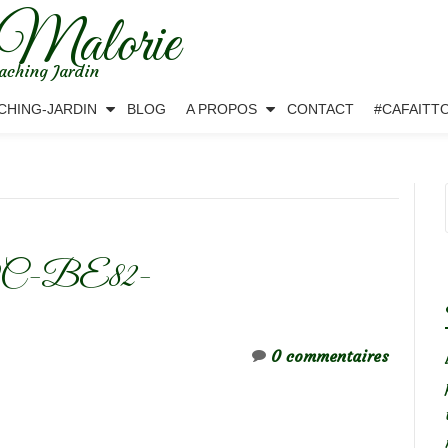
 Malorie
aching Jardin
CHING-JARDIN
BLOG
A PROPOS
CONTACT
#CAFAITT
0C-BE82-
0 commentaires