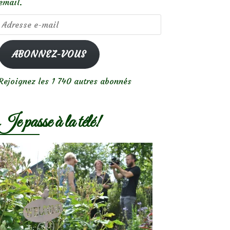
email.
Adresse
e-
mail
ABONNEZ-VOUS
Rejoignez les 1 740 autres abonnés
Je passe à la télé!