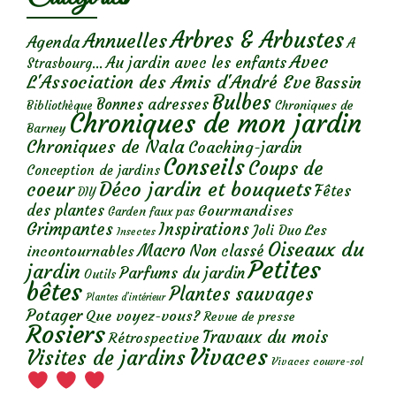
Arbres & Arbustes
Annuelles
Agenda
A
Avec
Au jardin avec les enfants
Strasbourg...
L'Association des Amis d'André Eve
Bassin
Bulbes
Bonnes adresses
Chroniques de
Bibliothèque
Chroniques de mon jardin
Barney
Chroniques de Nala
Coaching-jardin
Conseils
Coups de
Conception de jardins
Déco jardin et bouquets
coeur
Fêtes
DIY
des plantes
Gourmandises
Garden faux pas
Grimpantes
Inspirations
Les
Joli Duo
Insectes
Oiseaux du
Macro
Non classé
incontournables
Petites
jardin
Parfums du jardin
Outils
bêtes
Plantes sauvages
Plantes d’intérieur
Potager
Que voyez-vous?
Revue de presse
Rosiers
Travaux du mois
Rétrospective
Vivaces
Visites de jardins
Vivaces couvre-sol