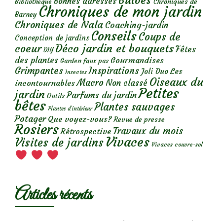
Bulbes
Bonnes adresses
Chroniques de
Bibliothèque
Chroniques de mon jardin
Barney
Chroniques de Nala
Coaching-jardin
Conseils
Coups de
Conception de jardins
Déco jardin et bouquets
coeur
Fêtes
DIY
des plantes
Gourmandises
Garden faux pas
Grimpantes
Inspirations
Les
Joli Duo
Insectes
Oiseaux du
Macro
Non classé
incontournables
Petites
jardin
Parfums du jardin
Outils
bêtes
Plantes sauvages
Plantes d’intérieur
Potager
Que voyez-vous?
Revue de presse
Rosiers
Travaux du mois
Rétrospective
Vivaces
Visites de jardins
Vivaces couvre-sol
Articles récents