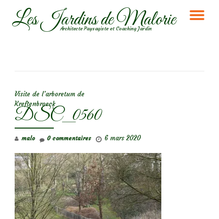
Les Jardins de Malorie
DÉ
Aller
Architecte Paysagiste et Coaching Jardin
au
LA
contenu
NA
NAVIGATION DE L’ARTICLE
Visite de l’arboretum de
Kreftenbroeck
DSC_0560
6 mars 2020
malo
0 commentaires