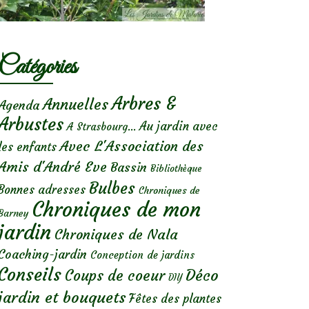
Catégories
Arbres &
Annuelles
Agenda
Arbustes
Au jardin avec
A Strasbourg...
Avec L'Association des
les enfants
Amis d'André Eve
Bassin
Bibliothèque
Bulbes
Bonnes adresses
Chroniques de
Chroniques de mon
Barney
jardin
Chroniques de Nala
Coaching-jardin
Conception de jardins
Conseils
Déco
Coups de coeur
DIY
jardin et bouquets
Fêtes des plantes