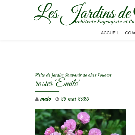
Les Jardins de
Aller
Architecte Paysagiste et Co
au
contenu
ACCUEIL
COA
NAVIGATION DE L’ARTICLE
Visite de jardin: Souvenir de chez Foucart
rosier ‘Emile’
malo
23 mai 2020