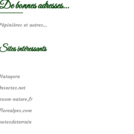
De bonnes adresses…
Pépinières et autres…
Sites intéressants
Natagora
Insectes.net
zoom-nature.fr
florealpes.com
notesdeterrain