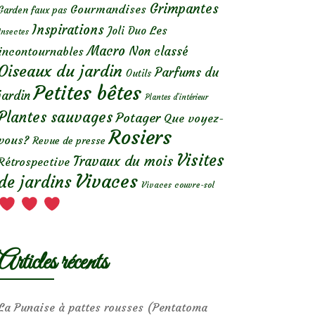
Grimpantes
Gourmandises
Garden faux pas
Inspirations
Les
Joli Duo
Insectes
Macro
Non classé
incontournables
Oiseaux du jardin
Parfums du
Outils
Petites bêtes
jardin
Plantes d’intérieur
Plantes sauvages
Potager
Que voyez-
Rosiers
vous?
Revue de presse
Visites
Travaux du mois
Rétrospective
Vivaces
de jardins
Vivaces couvre-sol
Articles récents
La Punaise à pattes rousses (Pentatoma