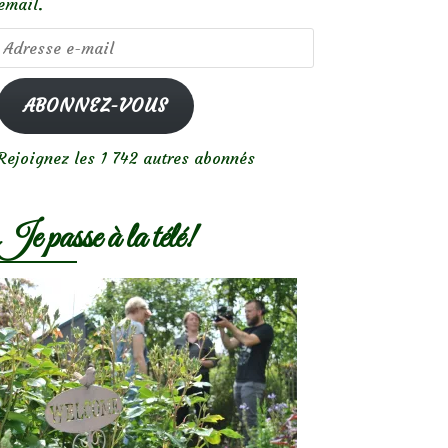
email.
Adresse
e-
mail
ABONNEZ-VOUS
Rejoignez les 1 742 autres abonnés
Je passe à la télé!