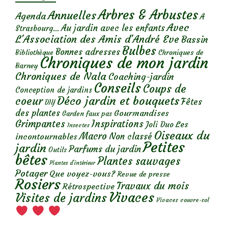
Arbres & Arbustes
Annuelles
Agenda
A
Avec
Au jardin avec les enfants
Strasbourg...
L'Association des Amis d'André Eve
Bassin
Bulbes
Bonnes adresses
Chroniques de
Bibliothèque
Chroniques de mon jardin
Barney
Chroniques de Nala
Coaching-jardin
Conseils
Coups de
Conception de jardins
Déco jardin et bouquets
coeur
Fêtes
DIY
des plantes
Gourmandises
Garden faux pas
Grimpantes
Inspirations
Les
Joli Duo
Insectes
Oiseaux du
Macro
Non classé
incontournables
Petites
jardin
Parfums du jardin
Outils
bêtes
Plantes sauvages
Plantes d’intérieur
Potager
Que voyez-vous?
Revue de presse
Rosiers
Travaux du mois
Rétrospective
Vivaces
Visites de jardins
Vivaces couvre-sol