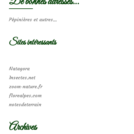
De bonnes adresses…
Pépinières et autres…
Sites intéressants
Natagora
Insectes.net
zoom-nature.fr
florealpes.com
notesdeterrain
Archives