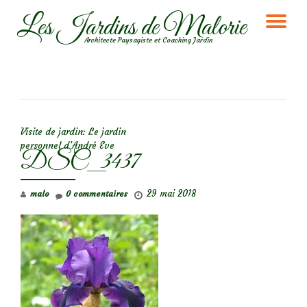
Les Jardins de Malorie
DÉ
Aller
Architecte Paysagiste et Coaching Jardin
au
LA
contenu
NA
NAVIGATION DE L’ARTICLE
Visite de jardin: Le jardin
personnel d’André Eve
DSC_3437
29 mai 2018
malo
0 commentaires