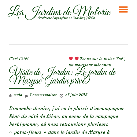
Les Jardins de Malorie
DÉ
Aller
Architecte Paysagiste et Coaching Jardin
au
LA
contenu
NA
NAVIGATION DE L’ARTICLE
C’est l’été!
Focus sur le rosier ‘Zoé’,
un mousseux méconnu
Visite de Jardin: Le jardin de
Maryse (jardin privé)
27 juin 2015
malo
7 commentaires
Dimanche dernier, j’ai eu le plaisir d’accompagner
Béné du côté de Liège, au coeur de la campagne
hesbignonne, où nous retrouvions plusieurs
« potes-fleurs » dans le jardin de Maryse à