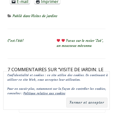
E-mail
Imprimer
Publié dans
Visites de jardins
NAVIGATION DE L’ARTICLE
C’est l’été!
Focus sur le rosier ‘Zoé’,
un mousseux méconnu
7 COMMENTAIRES SUR “
VISITE DE JARDIN: LE
JARDIN DE MARYSE (JARDIN PRIVÉ)
”
Confidentialité et cookies : ce site utilise des cookies. En continuant à
utiliser ce site Web, vous acceptez leur utilisation.
Pour en savoir plus, notamment sur la façon de contrôler les cookies,
Béné
a dit :
Répondre
consultez :
Politique relative aux cookies
28 juin 2015 à 8 08 25 06256
Un très jolie journée…