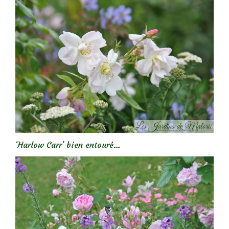
‘Harlow Carr’ bien entouré…