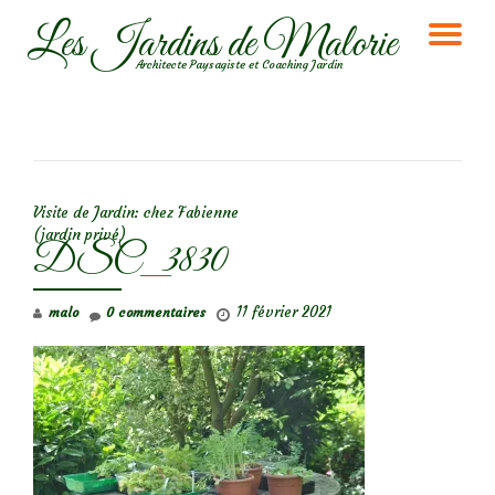
Les Jardins de Malorie
DÉ
Aller
Architecte Paysagiste et Coaching Jardin
au
LA
contenu
NA
NAVIGATION DE L’ARTICLE
Visite de Jardin: chez Fabienne
(jardin privé)
DSC_3830
11 février 2021
malo
0 commentaires