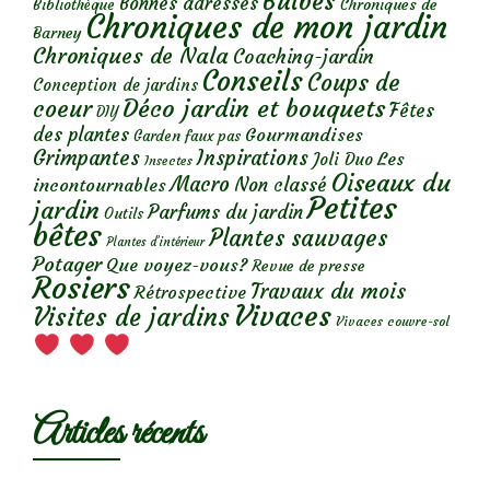
Bulbes
Bonnes adresses
Chroniques de
Bibliothèque
Chroniques de mon jardin
Barney
Chroniques de Nala
Coaching-jardin
Conseils
Coups de
Conception de jardins
Déco jardin et bouquets
coeur
Fêtes
DIY
des plantes
Gourmandises
Garden faux pas
Grimpantes
Inspirations
Les
Joli Duo
Insectes
Oiseaux du
Macro
Non classé
incontournables
Petites
jardin
Parfums du jardin
Outils
bêtes
Plantes sauvages
Plantes d’intérieur
Potager
Que voyez-vous?
Revue de presse
Rosiers
Travaux du mois
Rétrospective
Vivaces
Visites de jardins
Vivaces couvre-sol
Articles récents