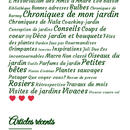
L'Association des Amis d'André Eve
Bassin
Bulbes
Bonnes adresses
Chroniques de
Bibliothèque
Chroniques de mon jardin
Barney
Chroniques de Nala
Coaching-jardin
Conseils
Coups de
Conception de jardins
Déco jardin et bouquets
coeur
Fêtes
DIY
des plantes
Gourmandises
Garden faux pas
Grimpantes
Inspirations
Les
Joli Duo
Insectes
Oiseaux du
Macro
Non classé
incontournables
Petites
jardin
Parfums du jardin
Outils
bêtes
Plantes sauvages
Plantes d’intérieur
Potager
Que voyez-vous?
Revue de presse
Rosiers
Travaux du mois
Rétrospective
Vivaces
Visites de jardins
Vivaces couvre-sol
Articles récents