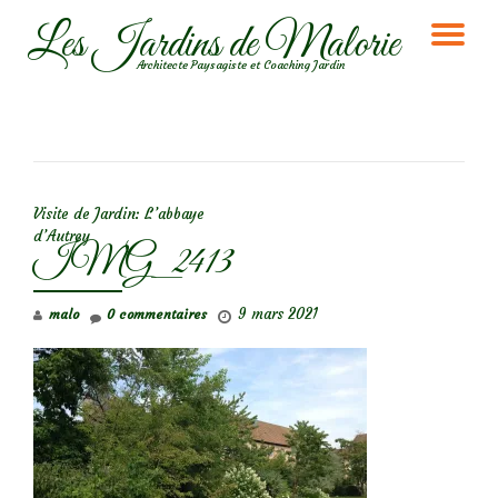
Les Jardins de Malorie
DÉ
Aller
Architecte Paysagiste et Coaching Jardin
au
LA
contenu
NA
NAVIGATION DE L’ARTICLE
Visite de Jardin: L’abbaye
d’Autrey
IMG_2413
9 mars 2021
malo
0 commentaires