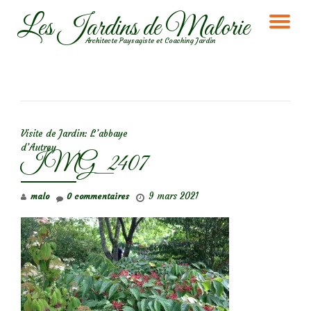
Les Jardins de Malorie
DÉ
Aller
Architecte Paysagiste et Coaching Jardin
au
LA
contenu
NA
NAVIGATION DE L’ARTICLE
Visite de Jardin: L’abbaye
d’Autrey
IMG_2407
9 mars 2021
malo
0 commentaires