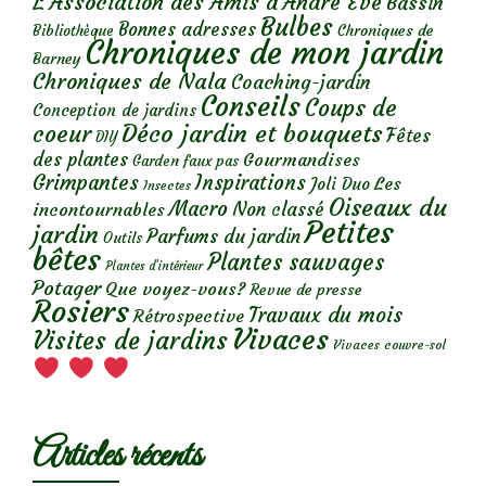
L'Association des Amis d'André Eve
Bassin
Bulbes
Bonnes adresses
Chroniques de
Bibliothèque
Chroniques de mon jardin
Barney
Chroniques de Nala
Coaching-jardin
Conseils
Coups de
Conception de jardins
Déco jardin et bouquets
coeur
Fêtes
DIY
des plantes
Gourmandises
Garden faux pas
Grimpantes
Inspirations
Les
Joli Duo
Insectes
Oiseaux du
Macro
Non classé
incontournables
Petites
jardin
Parfums du jardin
Outils
bêtes
Plantes sauvages
Plantes d’intérieur
Potager
Que voyez-vous?
Revue de presse
Rosiers
Travaux du mois
Rétrospective
Vivaces
Visites de jardins
Vivaces couvre-sol
Articles récents