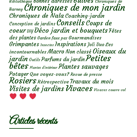
Bulbes
Bonnes adresses
Chroniques de
Bibliothèque
Chroniques de mon jardin
Barney
Chroniques de Nala
Coaching-jardin
Conseils
Coups de
Conception de jardins
Déco jardin et bouquets
coeur
Fêtes
DIY
des plantes
Gourmandises
Garden faux pas
Grimpantes
Inspirations
Les
Joli Duo
Insectes
Oiseaux du
Macro
Non classé
incontournables
Petites
jardin
Parfums du jardin
Outils
bêtes
Plantes sauvages
Plantes d’intérieur
Potager
Que voyez-vous?
Revue de presse
Rosiers
Travaux du mois
Rétrospective
Vivaces
Visites de jardins
Vivaces couvre-sol
Articles récents