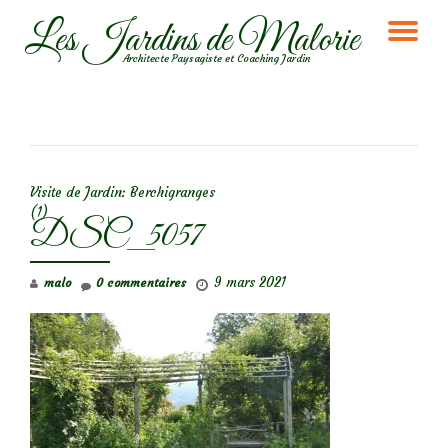
Les Jardins de Malorie
DÉ
Aller
Architecte Paysagiste et Coaching Jardin
au
LA
contenu
NA
NAVIGATION DE L’ARTICLE
Visite de Jardin: Berchigranges
(1)
DSC_5057
9 mars 2021
malo
0 commentaires