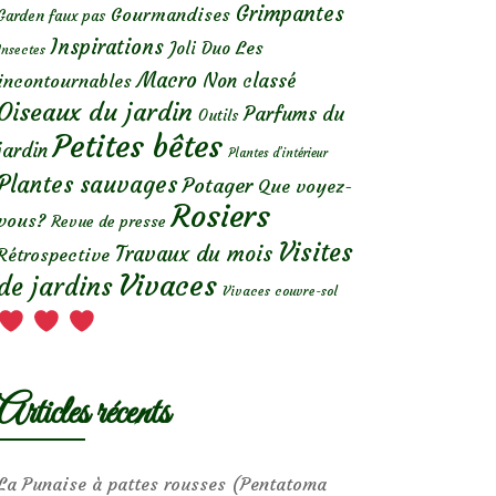
Grimpantes
Gourmandises
Garden faux pas
Inspirations
Les
Joli Duo
Insectes
Macro
Non classé
incontournables
Oiseaux du jardin
Parfums du
Outils
Petites bêtes
jardin
Plantes d’intérieur
Plantes sauvages
Potager
Que voyez-
Rosiers
vous?
Revue de presse
Visites
Travaux du mois
Rétrospective
Vivaces
de jardins
Vivaces couvre-sol
Articles récents
La Punaise à pattes rousses (Pentatoma