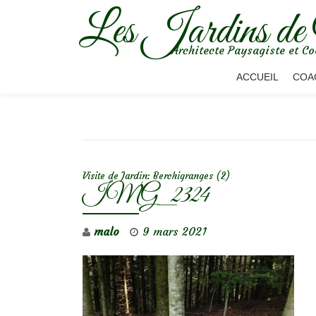
Les Jardins de
Aller
Architecte Paysagiste et Co
au
contenu
ACCUEIL
COA
NAVIGATION DE L’ARTICLE
Visite de Jardin: Berchigranges (2)
IMG_2324
malo
9 mars 2021