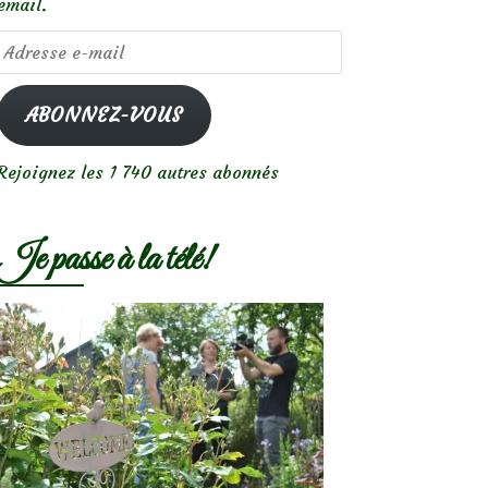
email.
Adresse
e-
mail
ABONNEZ-VOUS
Rejoignez les 1 740 autres abonnés
Je passe à la télé!