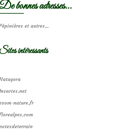
De bonnes adresses…
Pépinières et autres…
Sites intéressants
Natagora
Insectes.net
zoom-nature.fr
florealpes.com
notesdeterrain