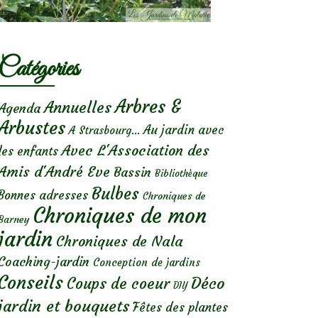
Catégories
Arbres &
Annuelles
Agenda
Arbustes
Au jardin avec
A Strasbourg...
Avec L'Association des
les enfants
Amis d'André Eve
Bassin
Bibliothèque
Bulbes
Bonnes adresses
Chroniques de
Chroniques de mon
Barney
jardin
Chroniques de Nala
Coaching-jardin
Conception de jardins
Conseils
Déco
Coups de coeur
DIY
jardin et bouquets
Fêtes des plantes