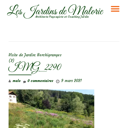
Les Jardins de Malorie
DÉ
Aller
Architecte Paysagiste et Coaching Jardin
au
LA
contenu
NA
NAVIGATION DE L’ARTICLE
Visite de Jardin: Berchigranges
(2)
IMG_2290
9 mars 2021
malo
0 commentaires