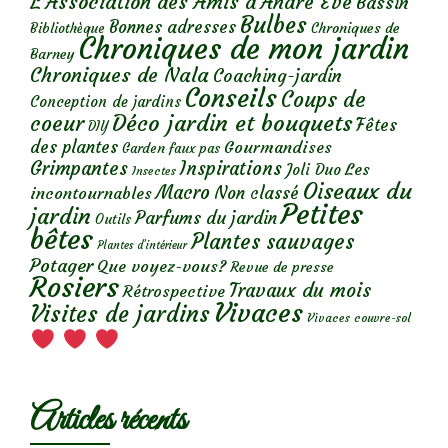
L'Association des Amis d'André Eve
Bassin
Bulbes
Bonnes adresses
Chroniques de
Bibliothèque
Chroniques de mon jardin
Barney
Chroniques de Nala
Coaching-jardin
Conseils
Coups de
Conception de jardins
Déco jardin et bouquets
coeur
Fêtes
DIY
des plantes
Gourmandises
Garden faux pas
Grimpantes
Inspirations
Les
Joli Duo
Insectes
Oiseaux du
Macro
Non classé
incontournables
Petites
jardin
Parfums du jardin
Outils
bêtes
Plantes sauvages
Plantes d’intérieur
Potager
Que voyez-vous?
Revue de presse
Rosiers
Travaux du mois
Rétrospective
Vivaces
Visites de jardins
Vivaces couvre-sol
Articles récents