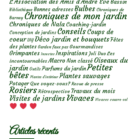
L'Association des Amis d'André Eve
Bassin
Bulbes
Bonnes adresses
Chroniques de
Bibliothèque
Chroniques de mon jardin
Barney
Chroniques de Nala
Coaching-jardin
Conseils
Coups de
Conception de jardins
Déco jardin et bouquets
coeur
Fêtes
DIY
des plantes
Gourmandises
Garden faux pas
Grimpantes
Inspirations
Les
Joli Duo
Insectes
Oiseaux du
Macro
Non classé
incontournables
Petites
jardin
Parfums du jardin
Outils
bêtes
Plantes sauvages
Plantes d’intérieur
Potager
Que voyez-vous?
Revue de presse
Rosiers
Travaux du mois
Rétrospective
Vivaces
Visites de jardins
Vivaces couvre-sol
Articles récents