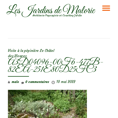
Les Jardins de Malorie
DÉ
Aller
Architecte Paysagiste et Coaching Jardin
au
LA
contenu
NA
NAVIGATION DE L’ARTICLE
Visite à la pépinière Le Châtel
des Vivaces
A3D04096-00F6-477B-
82EA-251E80D25FC3
10 mai 2022
malo
0 commentaires