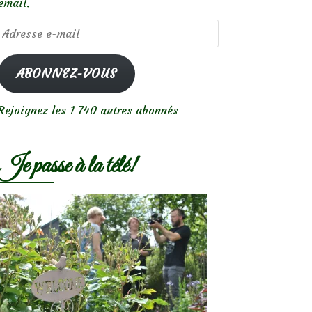
email.
Adresse
e-
mail
ABONNEZ-VOUS
Rejoignez les 1 740 autres abonnés
Je passe à la télé!