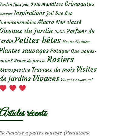
Grimpantes
Gourmandises
Garden faux pas
Inspirations
Les
Joli Duo
Insectes
Macro
Non classé
incontournables
Oiseaux du jardin
Parfums du
Outils
Petites bêtes
jardin
Plantes d’intérieur
Plantes sauvages
Potager
Que voyez-
Rosiers
vous?
Revue de presse
Visites
Travaux du mois
Rétrospective
Vivaces
de jardins
Vivaces couvre-sol
Articles récents
La Punaise à pattes rousses (Pentatoma