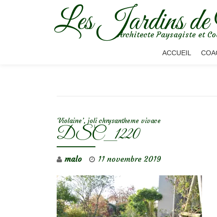
Les Jardins de
Aller
Architecte Paysagiste et Co
au
contenu
ACCUEIL
COA
NAVIGATION DE L’ARTICLE
‘Violaine’, joli chrysantheme vivace
DSC_1220
malo
11 novembre 2019