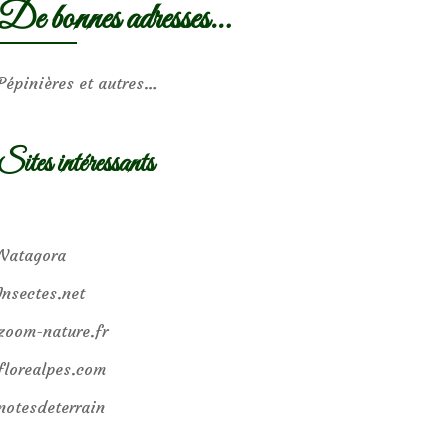
De bonnes adresses…
Pépinières et autres…
Sites intéressants
Natagora
Insectes.net
zoom-nature.fr
florealpes.com
notesdeterrain