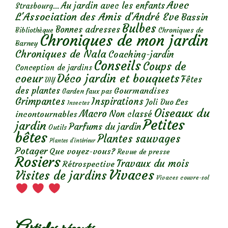
Avec
Au jardin avec les enfants
Strasbourg...
L'Association des Amis d'André Eve
Bassin
Bulbes
Bonnes adresses
Chroniques de
Bibliothèque
Chroniques de mon jardin
Barney
Chroniques de Nala
Coaching-jardin
Conseils
Coups de
Conception de jardins
Déco jardin et bouquets
coeur
Fêtes
DIY
des plantes
Gourmandises
Garden faux pas
Grimpantes
Inspirations
Les
Joli Duo
Insectes
Oiseaux du
Macro
Non classé
incontournables
Petites
jardin
Parfums du jardin
Outils
bêtes
Plantes sauvages
Plantes d’intérieur
Potager
Que voyez-vous?
Revue de presse
Rosiers
Travaux du mois
Rétrospective
Vivaces
Visites de jardins
Vivaces couvre-sol