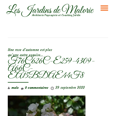
Les Jardins de Malorie
DÉ
Aller
Architecte Paysagiste et Coaching Jardin
au
LA
contenu
NA
NAVIGATION DE L’ARTICLE
Une rose d’automne est plus
qu’une autre exquise…
F76C626C-E259-4309-
A66C-
EA15BDAE44F8
29 septembre 2022
malo
0 commentaires