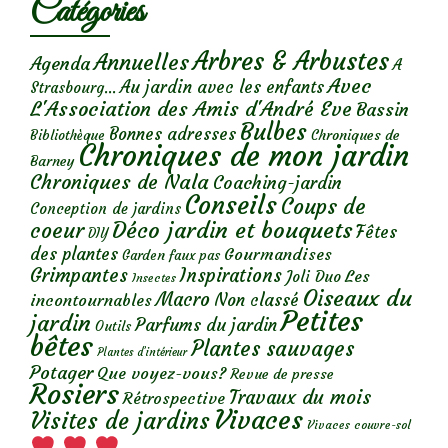
Catégories
Arbres & Arbustes
Annuelles
Agenda
A
Avec
Au jardin avec les enfants
Strasbourg...
L'Association des Amis d'André Eve
Bassin
Bulbes
Bonnes adresses
Chroniques de
Bibliothèque
Chroniques de mon jardin
Barney
Chroniques de Nala
Coaching-jardin
Conseils
Coups de
Conception de jardins
Déco jardin et bouquets
coeur
Fêtes
DIY
des plantes
Gourmandises
Garden faux pas
Grimpantes
Inspirations
Les
Joli Duo
Insectes
Oiseaux du
Macro
Non classé
incontournables
Petites
jardin
Parfums du jardin
Outils
bêtes
Plantes sauvages
Plantes d’intérieur
Potager
Que voyez-vous?
Revue de presse
Rosiers
Travaux du mois
Rétrospective
Vivaces
Visites de jardins
Vivaces couvre-sol