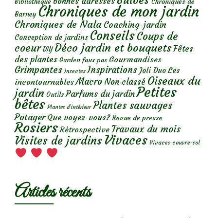
Bulbes
Bonnes adresses
Chroniques de
Bibliothèque
Chroniques de mon jardin
Barney
Chroniques de Nala
Coaching-jardin
Conseils
Coups de
Conception de jardins
Déco jardin et bouquets
coeur
Fêtes
DIY
des plantes
Gourmandises
Garden faux pas
Grimpantes
Inspirations
Les
Joli Duo
Insectes
Oiseaux du
Macro
Non classé
incontournables
Petites
jardin
Parfums du jardin
Outils
bêtes
Plantes sauvages
Plantes d’intérieur
Potager
Que voyez-vous?
Revue de presse
Rosiers
Travaux du mois
Rétrospective
Vivaces
Visites de jardins
Vivaces couvre-sol
Articles récents