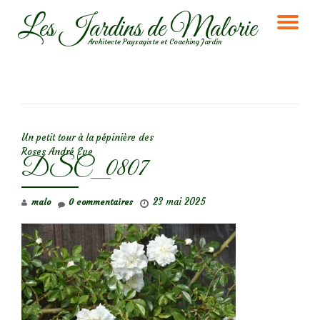
Les Jardins de Malorie
DÉ
Aller
Architecte Paysagiste et Coaching Jardin
au
LA
contenu
NA
NAVIGATION DE L’ARTICLE
Un petit tour à la pépinière des
Roses André Eve
DSC_0807
23 mai 2025
malo
0 commentaires