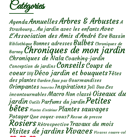
Catégories
Arbres & Arbustes
Annuelles
Agenda
A
Avec
Au jardin avec les enfants
Strasbourg...
L'Association des Amis d'André Eve
Bassin
Bulbes
Bonnes adresses
Chroniques de
Bibliothèque
Chroniques de mon jardin
Barney
Chroniques de Nala
Coaching-jardin
Conseils
Coups de
Conception de jardins
Déco jardin et bouquets
coeur
Fêtes
DIY
des plantes
Gourmandises
Garden faux pas
Grimpantes
Inspirations
Les
Joli Duo
Insectes
Oiseaux du
Macro
Non classé
incontournables
Petites
jardin
Parfums du jardin
Outils
bêtes
Plantes sauvages
Plantes d’intérieur
Potager
Que voyez-vous?
Revue de presse
Rosiers
Travaux du mois
Rétrospective
Vivaces
Visites de jardins
Vivaces couvre-sol