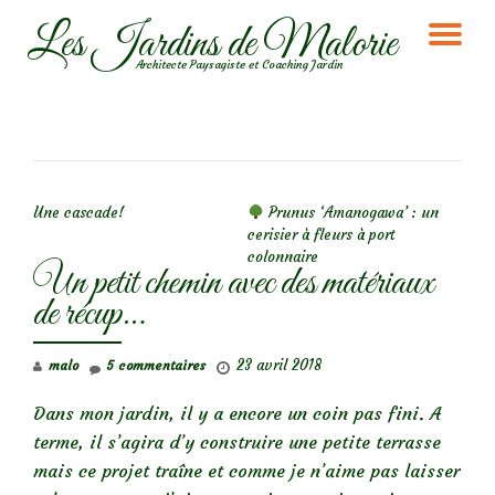
Les Jardins de Malorie
DÉ
Aller
Architecte Paysagiste et Coaching Jardin
au
LA
contenu
NA
NAVIGATION DE L’ARTICLE
Une cascade!
Prunus ‘Amanogawa’ : un
cerisier à fleurs à port
colonnaire
Un petit chemin avec des matériaux
de récup…
23 avril 2018
malo
5 commentaires
Dans mon jardin, il y a encore un coin pas fini. A
terme, il s’agira d’y construire une petite terrasse
mais ce projet traîne et comme je n’aime pas laisser