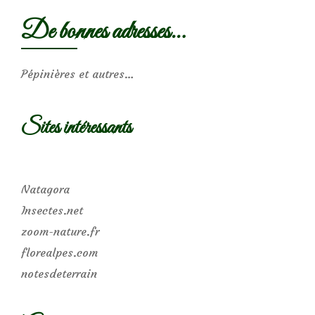
De bonnes adresses…
Pépinières et autres…
Sites intéressants
Natagora
Insectes.net
zoom-nature.fr
florealpes.com
notesdeterrain