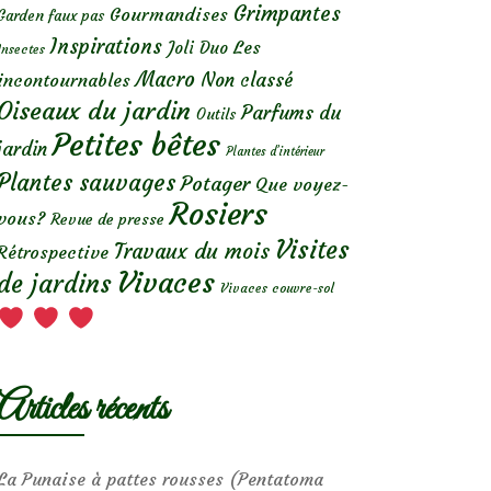
Grimpantes
Gourmandises
Garden faux pas
Inspirations
Les
Joli Duo
Insectes
Macro
Non classé
incontournables
Oiseaux du jardin
Parfums du
Outils
Petites bêtes
jardin
Plantes d’intérieur
Plantes sauvages
Potager
Que voyez-
Rosiers
vous?
Revue de presse
Visites
Travaux du mois
Rétrospective
Vivaces
de jardins
Vivaces couvre-sol
Articles récents
La Punaise à pattes rousses (Pentatoma