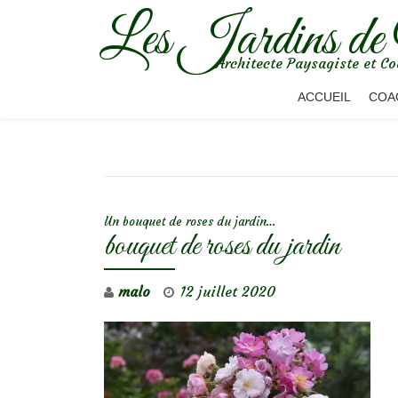
Les Jardins de
Aller
Architecte Paysagiste et Co
au
contenu
ACCUEIL
COA
NAVIGATION DE L’ARTICLE
Un bouquet de roses du jardin…
bouquet de roses du jardin
malo
12 juillet 2020