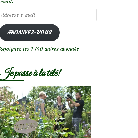
email.
Adresse
e-
mail
ABONNEZ-VOUS
Rejoignez les 1 740 autres abonnés
Je passe à la télé!