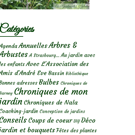
Catégories
Arbres &
Annuelles
Agenda
Arbustes
Au jardin avec
A Strasbourg...
Avec L'Association des
les enfants
Amis d'André Eve
Bassin
Bibliothèque
Bulbes
Bonnes adresses
Chroniques de
Chroniques de mon
Barney
jardin
Chroniques de Nala
Coaching-jardin
Conception de jardins
Conseils
Déco
Coups de coeur
DIY
jardin et bouquets
Fêtes des plantes