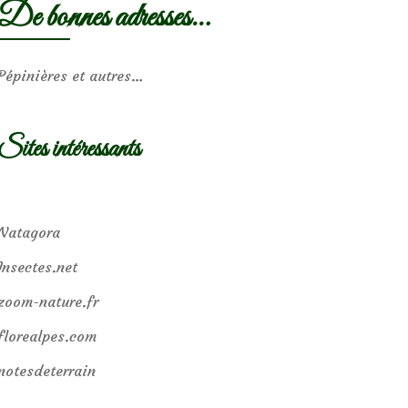
De bonnes adresses…
Pépinières et autres…
Sites intéressants
Natagora
Insectes.net
zoom-nature.fr
florealpes.com
notesdeterrain