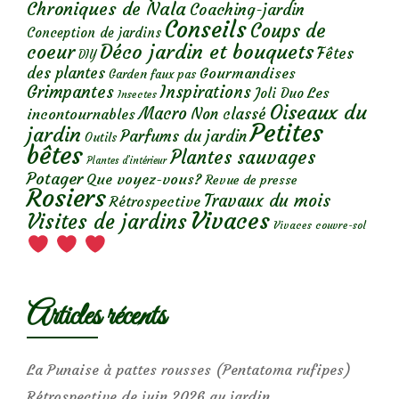
Chroniques de Nala
Coaching-jardin
Conseils
Coups de
Conception de jardins
Déco jardin et bouquets
coeur
Fêtes
DIY
des plantes
Gourmandises
Garden faux pas
Grimpantes
Inspirations
Les
Joli Duo
Insectes
Oiseaux du
Macro
Non classé
incontournables
Petites
jardin
Parfums du jardin
Outils
bêtes
Plantes sauvages
Plantes d’intérieur
Potager
Que voyez-vous?
Revue de presse
Rosiers
Travaux du mois
Rétrospective
Vivaces
Visites de jardins
Vivaces couvre-sol
Articles récents
La Punaise à pattes rousses (Pentatoma rufipes)
Rétrospective de juin 2026 au jardin