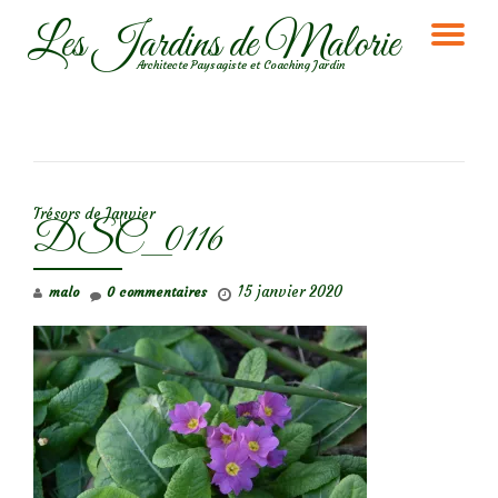
Les Jardins de Malorie
DÉ
Aller
Architecte Paysagiste et Coaching Jardin
au
LA
contenu
NA
NAVIGATION DE L’ARTICLE
Trésors de Janvier
DSC_0116
15 janvier 2020
malo
0 commentaires