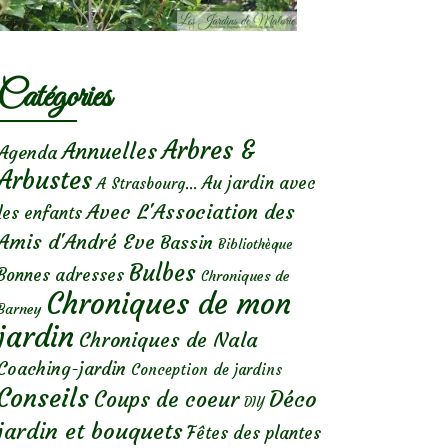
Catégories
Arbres &
Annuelles
Agenda
Arbustes
Au jardin avec
A Strasbourg...
Avec L'Association des
les enfants
Amis d'André Eve
Bassin
Bibliothèque
Bulbes
Bonnes adresses
Chroniques de
Chroniques de mon
Barney
jardin
Chroniques de Nala
Coaching-jardin
Conception de jardins
Conseils
Déco
Coups de coeur
DIY
jardin et bouquets
Fêtes des plantes