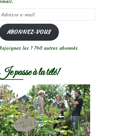
email.
Adresse
e-
mail
ABONNEZ-VOUS
Rejoignez les 1 740 autres abonnés
Je passe à la télé!