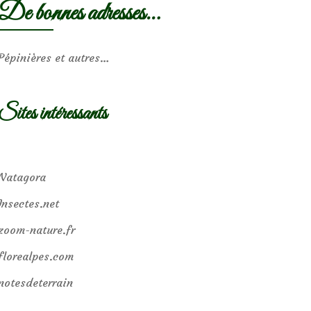
De bonnes adresses…
Pépinières et autres…
Sites intéressants
Natagora
Insectes.net
zoom-nature.fr
florealpes.com
notesdeterrain