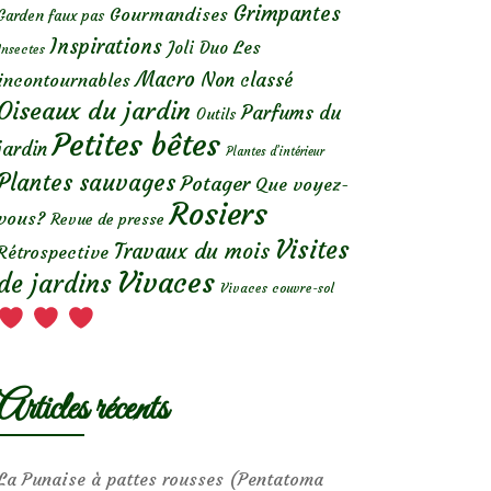
Grimpantes
Gourmandises
Garden faux pas
Inspirations
Les
Joli Duo
Insectes
Macro
Non classé
incontournables
Oiseaux du jardin
Parfums du
Outils
Petites bêtes
jardin
Plantes d’intérieur
Plantes sauvages
Potager
Que voyez-
Rosiers
vous?
Revue de presse
Visites
Travaux du mois
Rétrospective
Vivaces
de jardins
Vivaces couvre-sol
Articles récents
La Punaise à pattes rousses (Pentatoma