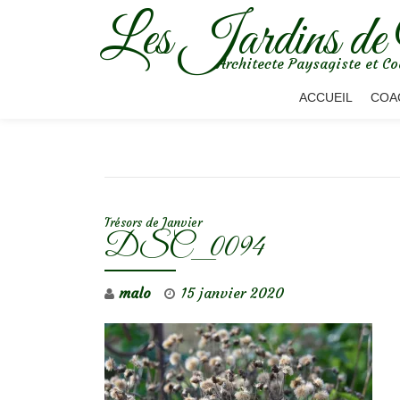
Les Jardins de
Aller
Architecte Paysagiste et Co
au
contenu
ACCUEIL
COA
NAVIGATION DE L’ARTICLE
Trésors de Janvier
DSC_0094
malo
15 janvier 2020