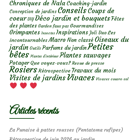
Chroniques de Nala
Coaching-jardin
Conseils
Coups de
Conception de jardins
Déco jardin et bouquets
coeur
Fêtes
DIY
des plantes
Gourmandises
Garden faux pas
Grimpantes
Inspirations
Les
Joli Duo
Insectes
Oiseaux du
Macro
Non classé
incontournables
Petites
jardin
Parfums du jardin
Outils
bêtes
Plantes sauvages
Plantes d’intérieur
Potager
Que voyez-vous?
Revue de presse
Rosiers
Travaux du mois
Rétrospective
Vivaces
Visites de jardins
Vivaces couvre-sol
Articles récents
La Punaise à pattes rousses (Pentatoma rufipes)
Rétrospective de juin 2026 au jardin