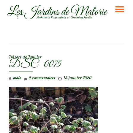
Les Jardins de Malorie
DÉ
Aller
Architecte Paysagiste et Coaching Jardin
au
LA
contenu
NA
NAVIGATION DE L’ARTICLE
Trésors de Janvier
DSC_0075
15 janvier 2020
malo
0 commentaires