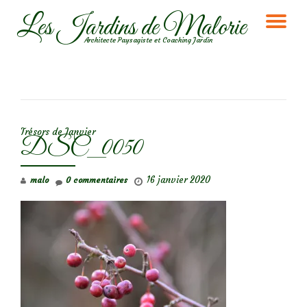
Les Jardins de Malorie
DÉ
Aller
Architecte Paysagiste et Coaching Jardin
au
LA
contenu
NA
NAVIGATION DE L’ARTICLE
Trésors de Janvier
DSC_0050
16 janvier 2020
malo
0 commentaires