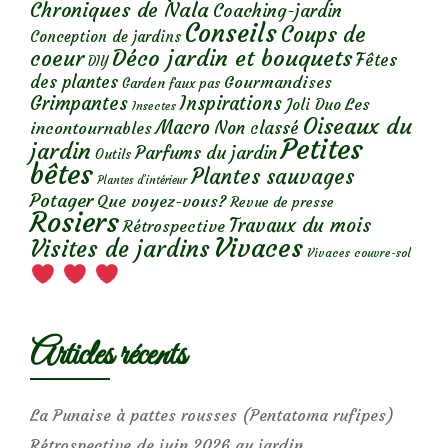
Chroniques de Nala
Coaching-jardin
Conseils
Coups de
Conception de jardins
Déco jardin et bouquets
coeur
Fêtes
DIY
des plantes
Gourmandises
Garden faux pas
Grimpantes
Inspirations
Les
Joli Duo
Insectes
Oiseaux du
Macro
Non classé
incontournables
Petites
jardin
Parfums du jardin
Outils
bêtes
Plantes sauvages
Plantes d’intérieur
Potager
Que voyez-vous?
Revue de presse
Rosiers
Travaux du mois
Rétrospective
Vivaces
Visites de jardins
Vivaces couvre-sol
Articles récents
La Punaise à pattes rousses (Pentatoma rufipes)
Rétrospective de juin 2026 au jardin