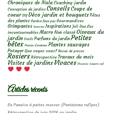
Chroniques de Nala
Coaching-jardin
Conseils
Coups de
Conception de jardins
Déco jardin et bouquets
coeur
Fêtes
DIY
des plantes
Gourmandises
Garden faux pas
Grimpantes
Inspirations
Les
Joli Duo
Insectes
Oiseaux du
Macro
Non classé
incontournables
Petites
jardin
Parfums du jardin
Outils
bêtes
Plantes sauvages
Plantes d’intérieur
Potager
Que voyez-vous?
Revue de presse
Rosiers
Travaux du mois
Rétrospective
Vivaces
Visites de jardins
Vivaces couvre-sol
Articles récents
La Punaise à pattes rousses (Pentatoma rufipes)
Rétrospective de juin 2026 au jardin