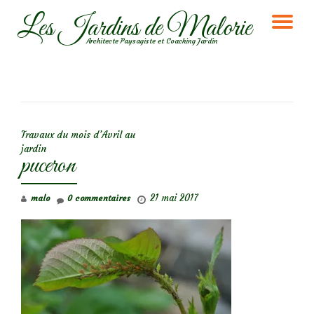
Les Jardins de Malorie
DÉ
Aller
Architecte Paysagiste et Coaching Jardin
au
LA
contenu
NA
NAVIGATION DE L’ARTICLE
Travaux du mois d’Avril au
jardin
puceron
21 mai 2017
malo
0 commentaires