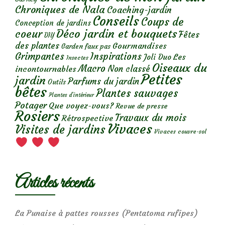
Chroniques de Nala
Coaching-jardin
Conseils
Coups de
Conception de jardins
Déco jardin et bouquets
coeur
Fêtes
DIY
des plantes
Gourmandises
Garden faux pas
Grimpantes
Inspirations
Les
Joli Duo
Insectes
Oiseaux du
Macro
Non classé
incontournables
Petites
jardin
Parfums du jardin
Outils
bêtes
Plantes sauvages
Plantes d’intérieur
Potager
Que voyez-vous?
Revue de presse
Rosiers
Travaux du mois
Rétrospective
Vivaces
Visites de jardins
Vivaces couvre-sol
Articles récents
La Punaise à pattes rousses (Pentatoma rufipes)