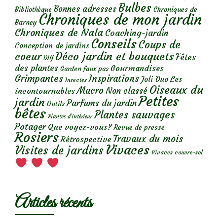
Bulbes
Bonnes adresses
Chroniques de
Bibliothèque
Chroniques de mon jardin
Barney
Chroniques de Nala
Coaching-jardin
Conseils
Coups de
Conception de jardins
Déco jardin et bouquets
coeur
Fêtes
DIY
des plantes
Gourmandises
Garden faux pas
Grimpantes
Inspirations
Les
Joli Duo
Insectes
Oiseaux du
Macro
Non classé
incontournables
Petites
jardin
Parfums du jardin
Outils
bêtes
Plantes sauvages
Plantes d’intérieur
Potager
Que voyez-vous?
Revue de presse
Rosiers
Travaux du mois
Rétrospective
Vivaces
Visites de jardins
Vivaces couvre-sol
Articles récents