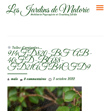
Les Jardins de Malorie
DÉ
Aller
Architecte Paysagiste et Coaching Jardin
au
LA
contenu
NA
NAVIGATION DE L’ARTICLE
Toiles d’araignées….
914FD820-BFAB-
40FD-BA88-
FD21AFB4CFD9
3 octobre 2022
malo
0 commentaires