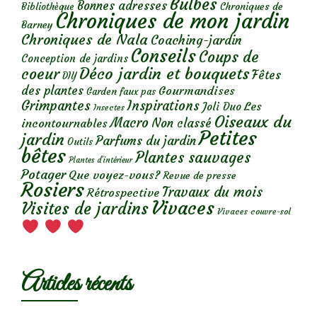
Bulbes
Bonnes adresses
Chroniques de
Bibliothèque
Chroniques de mon jardin
Barney
Chroniques de Nala
Coaching-jardin
Conseils
Coups de
Conception de jardins
Déco jardin et bouquets
coeur
Fêtes
DIY
des plantes
Gourmandises
Garden faux pas
Grimpantes
Inspirations
Les
Joli Duo
Insectes
Oiseaux du
Macro
Non classé
incontournables
Petites
jardin
Parfums du jardin
Outils
bêtes
Plantes sauvages
Plantes d’intérieur
Potager
Que voyez-vous?
Revue de presse
Rosiers
Travaux du mois
Rétrospective
Vivaces
Visites de jardins
Vivaces couvre-sol
Articles récents