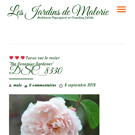
Les Jardins de Malorie
DÉ
Aller
Architecte Paysagiste et Coaching Jardin
au
LA
contenu
NA
NAVIGATION DE L’ARTICLE
Focus sur le rosier
‘The Generous Gardener’
DSC_8330
8 septembre 2018
malo
0 commentaires