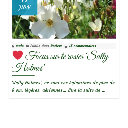
JUIN
malo
Publié dans
Rosiers
15 commentaires
Focus sur le rosier ‘Sally
Holmes’
‘Sally Holmes’, ce sont ces églantines de plus de
à
8 cm, légères, aériennes…
Lire la suite de
…
propos
de
Focus
sur