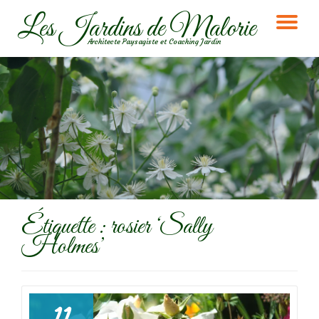
Les Jardins de Malorie
DÉ
Aller
Architecte Paysagiste et Coaching Jardin
au
LA
contenu
NA
Étiquette :
rosier ‘Sally
Holmes’
11