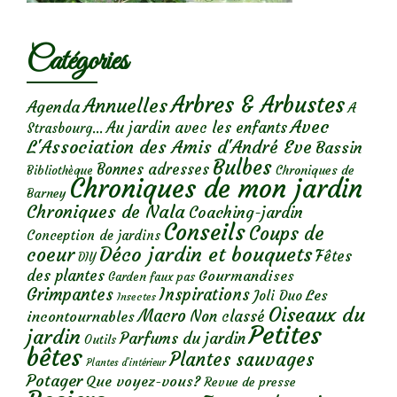
Catégories
Arbres & Arbustes
Annuelles
Agenda
A
Avec
Au jardin avec les enfants
Strasbourg...
L'Association des Amis d'André Eve
Bassin
Bulbes
Bonnes adresses
Chroniques de
Bibliothèque
Chroniques de mon jardin
Barney
Chroniques de Nala
Coaching-jardin
Conseils
Coups de
Conception de jardins
Déco jardin et bouquets
coeur
Fêtes
DIY
des plantes
Gourmandises
Garden faux pas
Grimpantes
Inspirations
Les
Joli Duo
Insectes
Oiseaux du
Macro
Non classé
incontournables
Petites
jardin
Parfums du jardin
Outils
bêtes
Plantes sauvages
Plantes d’intérieur
Potager
Que voyez-vous?
Revue de presse