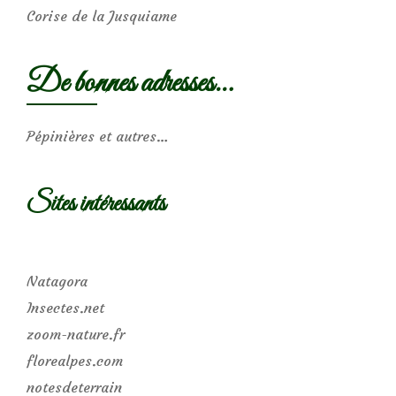
Corise de la Jusquiame
De bonnes adresses…
Pépinières et autres…
Sites intéressants
Natagora
Insectes.net
zoom-nature.fr
florealpes.com
notesdeterrain