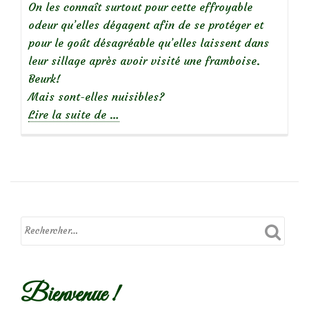
On les connaît surtout pour cette effroyable
odeur qu’elles dégagent afin de se protéger et
pour le goût désagréable qu’elles laissent dans
leur sillage après avoir visité une framboise.
Beurk!
Mais sont-elles nuisibles?
à
Lire la suite de
…
propos
dePetite
bête:
Oh,
Punaise
!
Bienvenue !