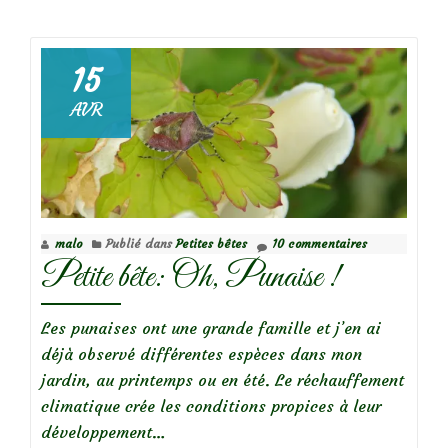
deDe
minuscules
petits
15
oeufs
AVR
jaune
fluo:
oeufs
de
punaise
malo
Publié dans
Petites bêtes
10 commentaires
verte?
Petite bête: Oh, Punaise !
Les punaises ont une grande famille et j’en ai
déjà observé différentes espèces dans mon
jardin, au printemps ou en été. Le réchauffement
climatique crée les conditions propices à leur
développement…