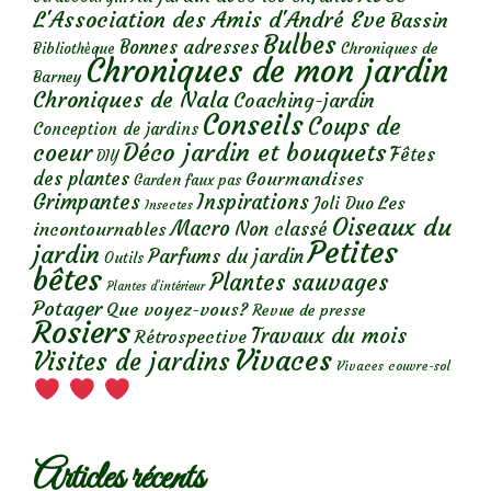
L'Association des Amis d'André Eve
Bassin
Bulbes
Bonnes adresses
Chroniques de
Bibliothèque
Chroniques de mon jardin
Barney
Chroniques de Nala
Coaching-jardin
Conseils
Coups de
Conception de jardins
Déco jardin et bouquets
coeur
Fêtes
DIY
des plantes
Gourmandises
Garden faux pas
Grimpantes
Inspirations
Les
Joli Duo
Insectes
Oiseaux du
Macro
Non classé
incontournables
Petites
jardin
Parfums du jardin
Outils
bêtes
Plantes sauvages
Plantes d’intérieur
Potager
Que voyez-vous?
Revue de presse
Rosiers
Travaux du mois
Rétrospective
Vivaces
Visites de jardins
Vivaces couvre-sol
Articles récents