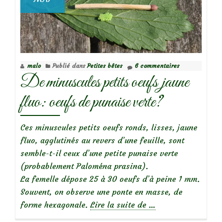
malo
Publié dans
Petites bêtes
6 commentaires
De minuscules petits oeufs jaune
fluo: oeufs de punaise verte?
Ces minuscules petits oeufs ronds, lisses, jaune
fluo, agglutinés au revers d’une feuille, sont
semble-t-il ceux d’une petite punaise verte
(probablement Paloména prasina).
La femelle dépose 25 à 30 oeufs d’à peine 1 mm.
Souvent, on observe une ponte en masse, de
à
forme hexagonale.
Lire la suite de
…
propos