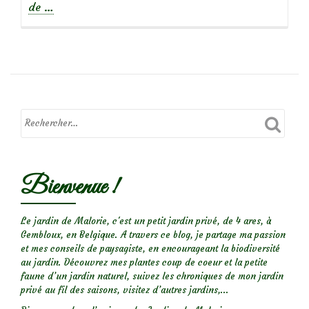
à
de
…
propos
deRetour
sur
un
coaching-
jardin:
chez
mamy
et
Bienvenue !
bon-
papa
Le jardin de Malorie, c'est un petit jardin privé, de 4 ares, à
Gembloux, en Belgique. A travers ce blog, je partage ma passion
et mes conseils de paysagiste, en encourageant la biodiversité
au jardin. Découvrez mes plantes coup de coeur et la petite
faune d’un jardin naturel, suivez les chroniques de mon jardin
privé au fil des saisons, visitez d’autres jardins,...