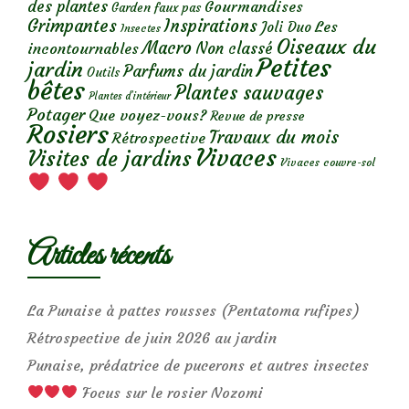
des plantes
Gourmandises
Garden faux pas
Grimpantes
Inspirations
Les
Joli Duo
Insectes
Oiseaux du
Macro
Non classé
incontournables
Petites
jardin
Parfums du jardin
Outils
bêtes
Plantes sauvages
Plantes d’intérieur
Potager
Que voyez-vous?
Revue de presse
Rosiers
Travaux du mois
Rétrospective
Vivaces
Visites de jardins
Vivaces couvre-sol
Articles récents
La Punaise à pattes rousses (Pentatoma rufipes)
Rétrospective de juin 2026 au jardin
Punaise, prédatrice de pucerons et autres insectes
Focus sur le rosier Nozomi