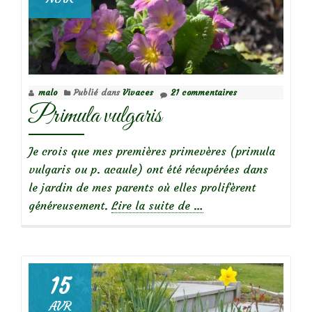
malo
Publié dans
Vivaces
21 commentaires
Primula vulgaris
Je crois que mes premières primevères (primula
vulgaris ou p. acaule) ont été récupérées dans
le jardin de mes parents où elles prolifèrent
à
généreusement.
Lire la suite de
…
propos
dePrimula
vulgaris
15
AVR