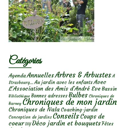
Catégories
Arbres & Arbustes
Annuelles
Agenda
A
Avec
Au jardin avec les enfants
Strasbourg...
L'Association des Amis d'André Eve
Bassin
Bulbes
Bonnes adresses
Chroniques de
Bibliothèque
Chroniques de mon jardin
Barney
Chroniques de Nala
Coaching-jardin
Conseils
Coups de
Conception de jardins
Déco jardin et bouquets
coeur
Fêtes
DIY