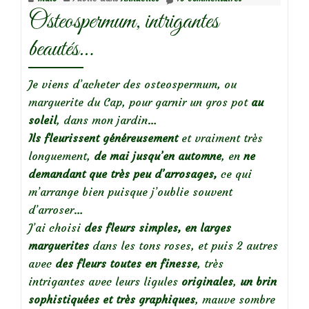
floraison!
Osteospermum, intrigantes
beautés…
Je viens d’acheter des osteospermum, ou
marguerite du Cap, pour garnir un gros pot
au
soleil
, dans mon jardin…
Ils fleurissent généreusement
et vraiment très
longuement,
de mai jusqu’en automne
, en
ne
demandant que très peu d’arrosages,
ce qui
m’arrange bien puisque j’oublie souvent
d’arroser…
J’ai choisi
des fleurs simples, en larges
marguerites
dans les tons roses, et puis 2 autres
avec
des fleurs toutes en finesse
, très
intrigantes avec leurs ligules
originales
,
un brin
sophistiquées et très graphiques
, mauve sombre