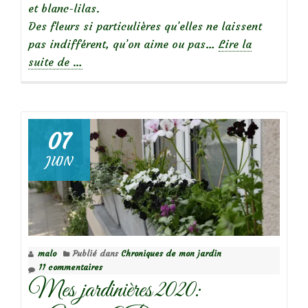
et blanc-lilas.
Des fleurs si particulières qu’elles ne laissent
pas indifférent, qu’on aime ou pas…
Lire la
à
suite de
…
propos
deOsteospermum,
intrigantes
beautés…
07
JUIN
malo
Publié dans
Chroniques de mon jardin
11 commentaires
Mes jardinières 2020: