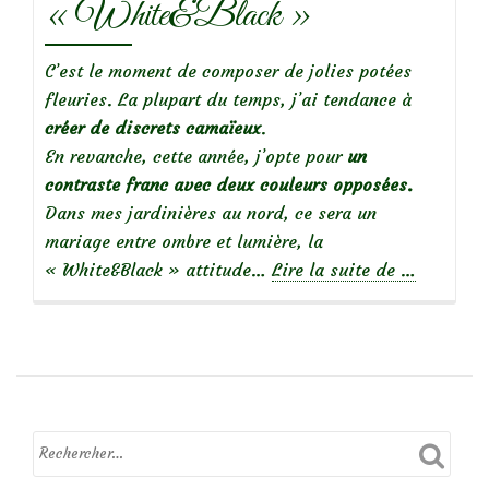
« White&Black »
C’est le moment de composer de jolies potées
fleuries. La plupart du temps, j’ai tendance à
créer de discrets camaïeux
.
En revanche, cette année, j’opte pour
un
contraste franc avec deux couleurs opposées.
Dans mes jardinières au nord, ce sera un
mariage entre ombre et lumière, la
à
« White&Black » attitude…
Lire la suite de
…
propos
deMes
jardinières
2020:
« White&B