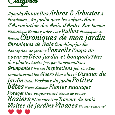
Catégories
Arbres & Arbustes
Annuelles
Agenda
A
Avec
Au jardin avec les enfants
Strasbourg...
L'Association des Amis d'André Eve
Bassin
Bulbes
Bonnes adresses
Chroniques de
Bibliothèque
Chroniques de mon jardin
Barney
Chroniques de Nala
Coaching-jardin
Conseils
Coups de
Conception de jardins
Déco jardin et bouquets
coeur
Fêtes
DIY
des plantes
Gourmandises
Garden faux pas
Grimpantes
Inspirations
Les
Joli Duo
Insectes
Oiseaux du
Macro
Non classé
incontournables
Petites
jardin
Parfums du jardin
Outils
bêtes
Plantes sauvages
Plantes d’intérieur
Potager
Que voyez-vous?
Revue de presse
Rosiers
Travaux du mois
Rétrospective
Vivaces
Visites de jardins
Vivaces couvre-sol