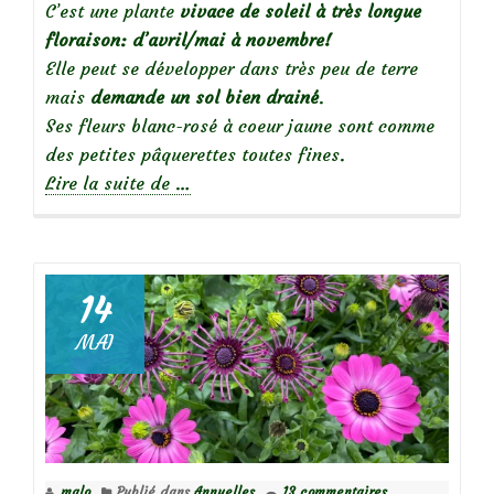
C’est une plante
vivace de soleil à très longue
floraison:
d’avril/mai à novembre!
Elle peut se développer dans très peu de terre
mais
demande un sol bien drainé
.
Ses fleurs blanc-rosé à coeur jaune sont comme
des petites pâquerettes toutes fines.
à
Lire la suite de
…
propos
deVivace
couvre-
sol
14
:
MAI
les
erigerons,
une
très
longue
malo
Publié dans
Annuelles
13 commentaires