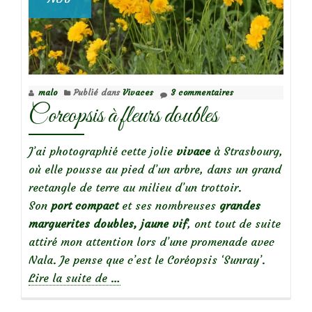
malo
Publié dans
Vivaces
3 commentaires
Coreopsis à fleurs doubles
J’ai photographié cette jolie
vivace
à Strasbourg,
où elle pousse au pied d’un arbre, dans un grand
rectangle de terre au milieu d’un trottoir.
Son
port compact
et ses nombreuses
grandes
marguerites doubles, jaune vif
, ont tout de suite
attiré mon attention lors d’une promenade avec
Nala. Je pense que c’est le Coréopsis ‘Sunray’.
à
Lire la suite de
…
propos