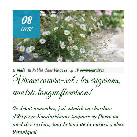
deCoreopsis
à
fleurs
08
doubles
NOV
malo
Publié dans
Vivaces
14 commentaires
Vivace couvre-sol : les erigerons,
une très longue floraison!
Ce début novembre, j’ai admiré une bordure
d’Erigeron Karvinskianus toujours en fleurs au
pied des rosiers, tout le long de la terrasse, chez
Véronique!