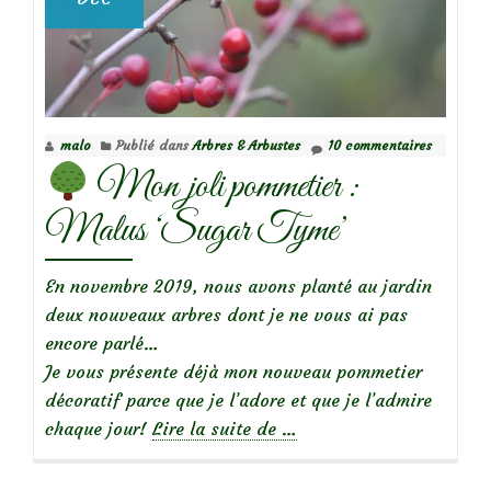
malo
Publié dans
Arbres & Arbustes
10 commentaires
Mon joli pommetier :
Malus ‘Sugar Tyme’
En novembre 2019, nous avons planté au jardin
deux nouveaux arbres dont je ne vous ai pas
encore parlé…
Je vous présente déjà mon nouveau pommetier
décoratif parce que je l’adore et que je l’admire
à
chaque jour!
Lire la suite de
…
propos
de