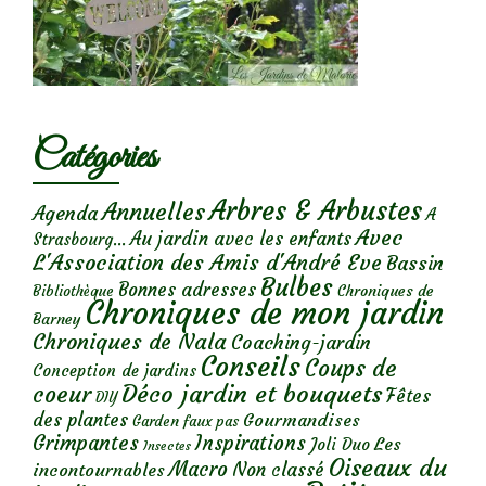
Catégories
Arbres & Arbustes
Annuelles
Agenda
A
Avec
Au jardin avec les enfants
Strasbourg...
L'Association des Amis d'André Eve
Bassin
Bulbes
Bonnes adresses
Chroniques de
Bibliothèque
Chroniques de mon jardin
Barney
Chroniques de Nala
Coaching-jardin
Conseils
Coups de
Conception de jardins
Déco jardin et bouquets
coeur
Fêtes
DIY
des plantes
Gourmandises
Garden faux pas
Grimpantes
Inspirations
Les
Joli Duo
Insectes
Oiseaux du
Macro
Non classé
incontournables