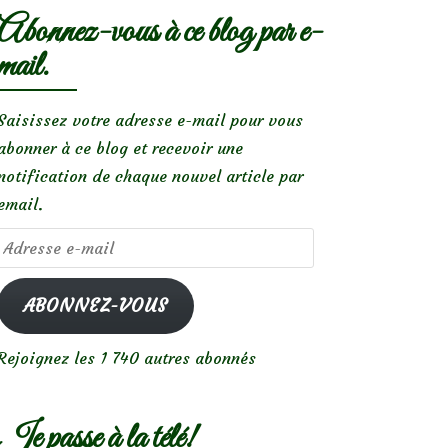
Abonnez-vous à ce blog par e-
mail.
Saisissez votre adresse e-mail pour vous
abonner à ce blog et recevoir une
notification de chaque nouvel article par
email.
Adresse
e-
mail
ABONNEZ-VOUS
Rejoignez les 1 740 autres abonnés
Je passe à la télé!