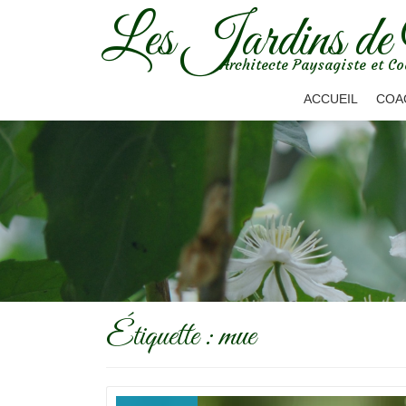
Les Jardins de
Aller
Architecte Paysagiste et Co
au
contenu
ACCUEIL
COA
Étiquette :
mue