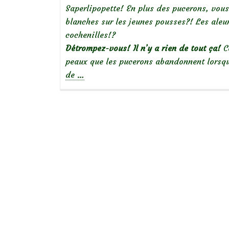
Saperlipopette! En plus des pucerons, vo
blanches sur les jeunes pousses?! Les ale
cochenilles!?
Détrompez-vous! Il n’y a rien de tout ça!
C
peaux que les pucerons abandonnent lorsqu
à
de
…
propos
de
Que
voyez-
vous?