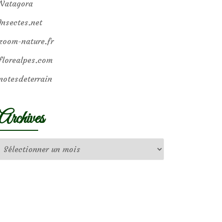
Natagora
Insectes.net
zoom-nature.fr
florealpes.com
notesdeterrain
Archives
Archives