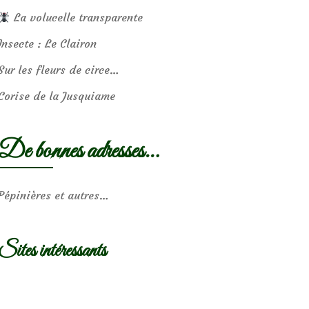
La volucelle transparente
Insecte : Le Clairon
Sur les fleurs de circe…
Corise de la Jusquiame
De bonnes adresses…
Pépinières et autres…
Sites intéressants