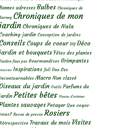
Bulbes
Bonnes adresses
Chroniques de
Chroniques de mon
Barney
jardin
Chroniques de Nala
Coaching-jardin
Conception de jardins
Conseils
Déco
Coups de coeur
DIY
jardin et bouquets
Fêtes des plantes
Grimpantes
Gourmandises
Garden faux pas
Inspirations
Les
Joli Duo
Insectes
Macro
Non classé
incontournables
Oiseaux du jardin
Parfums du
Outils
Petites bêtes
jardin
Plantes d’intérieur
Plantes sauvages
Potager
Que voyez-
Rosiers
vous?
Revue de presse
Visites
Travaux du mois
Rétrospective