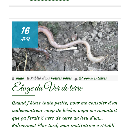
propos
deJe
teste
le
16
Lombricompostage
AVR
sur
mon
balcon!
malo
Publié dans
Petites bêtes
27 commentaires
Éloge du Ver de terre
Quand j’étais toute petite, pour me consoler d’un
malencontreux coup de bêche, papa me racontait
que ça ferait 2 vers de terre au lieu d’un…
Balivernes! Plus tard, mon institutrice a rétabli