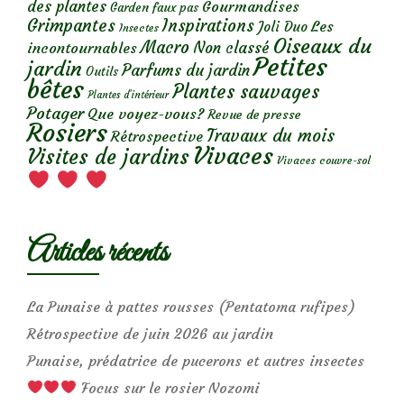
des plantes
Gourmandises
Garden faux pas
Grimpantes
Inspirations
Les
Joli Duo
Insectes
Oiseaux du
Macro
Non classé
incontournables
Petites
jardin
Parfums du jardin
Outils
bêtes
Plantes sauvages
Plantes d’intérieur
Potager
Que voyez-vous?
Revue de presse
Rosiers
Travaux du mois
Rétrospective
Vivaces
Visites de jardins
Vivaces couvre-sol
Articles récents
La Punaise à pattes rousses (Pentatoma rufipes)
Rétrospective de juin 2026 au jardin
Punaise, prédatrice de pucerons et autres insectes
Focus sur le rosier Nozomi