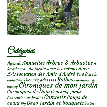
Catégories
Arbres & Arbustes
Annuelles
Agenda
A
Avec
Au jardin avec les enfants
Strasbourg...
L'Association des Amis d'André Eve
Bassin
Bulbes
Bonnes adresses
Chroniques de
Bibliothèque
Chroniques de mon jardin
Barney
Chroniques de Nala
Coaching-jardin
Conseils
Coups de
Conception de jardins
Déco jardin et bouquets
coeur
Fêtes
DIY