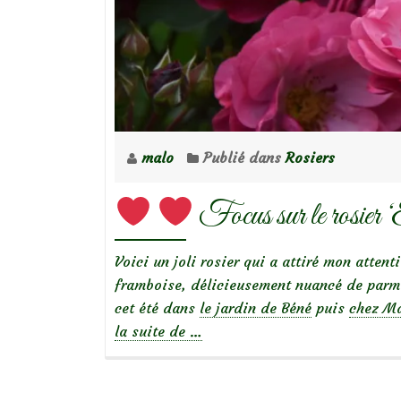
d’Elsa’
malo
Publié dans
Rosiers
Focus sur le rosier ‘
Voici un joli rosier qui a attiré mon attent
framboise, délicieusement nuancé de parme
cet été dans
le jardin de Béné
puis
chez Ma
à
la suite de
…
propos
de