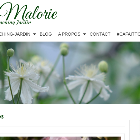
 Malorie
aching Jardin
CHING-JARDIN
BLOG
A PROPOS
CONTACT
#CAFAITT
n