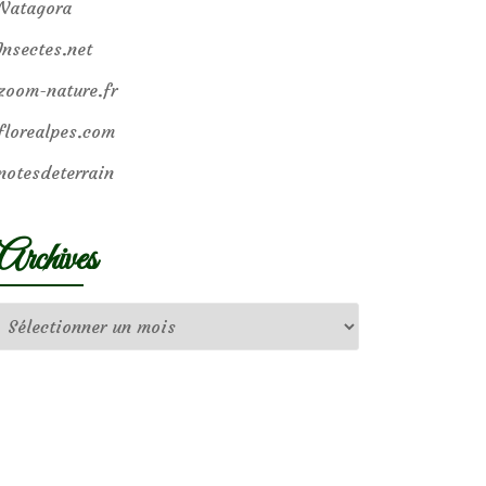
Natagora
Insectes.net
zoom-nature.fr
florealpes.com
notesdeterrain
Archives
Archives