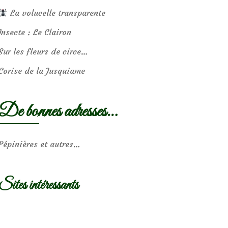
La volucelle transparente
Insecte : Le Clairon
Sur les fleurs de circe…
Corise de la Jusquiame
De bonnes adresses…
Pépinières et autres…
Sites intéressants