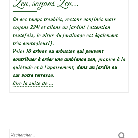
Zen, soyons Zen…
En ces temps troublés, restons confinés mais
soyons ZEN et allons au jardin! (attention
toutefois, le virus du jardinage est également
très contagieux!).
Voici
10 arbres ou arbustes qui peuvent
contribuer à créer une ambiance zen
, propice à la
quiétude et à l’apaisement,
dans un jardin ou
sur votre terrasse
.
à
Lire la suite de
…
propos
deZen,
soyons
Zen…