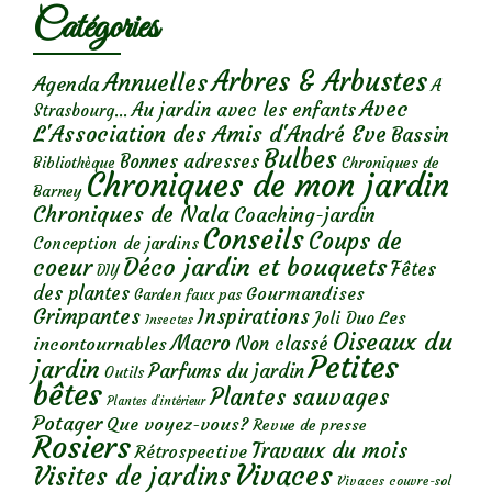
Catégories
Arbres & Arbustes
Annuelles
Agenda
A
Avec
Au jardin avec les enfants
Strasbourg...
L'Association des Amis d'André Eve
Bassin
Bulbes
Bonnes adresses
Chroniques de
Bibliothèque
Chroniques de mon jardin
Barney
Chroniques de Nala
Coaching-jardin
Conseils
Coups de
Conception de jardins
Déco jardin et bouquets
coeur
Fêtes
DIY
des plantes
Gourmandises
Garden faux pas
Grimpantes
Inspirations
Les
Joli Duo
Insectes
Oiseaux du
Macro
Non classé
incontournables
Petites
jardin
Parfums du jardin
Outils
bêtes
Plantes sauvages
Plantes d’intérieur
Potager
Que voyez-vous?
Revue de presse
Rosiers
Travaux du mois
Rétrospective
Vivaces
Visites de jardins
Vivaces couvre-sol