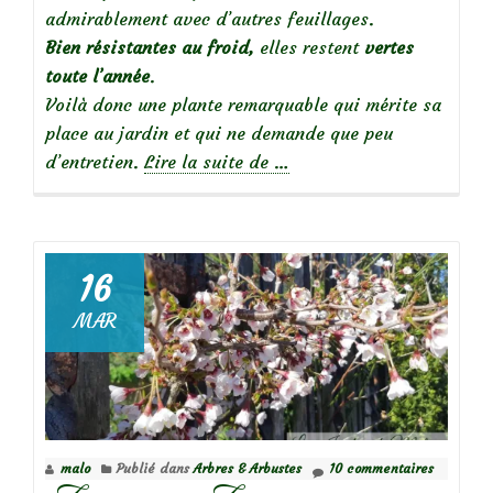
admirablement avec d’autres feuillages.
Bien résistantes au froid,
elles restent
vertes
toute l’année
.
Voilà donc une plante remarquable qui mérite sa
place au jardin et qui ne demande que peu
à
d’entretien.
Lire la suite de
…
propos
dePlantes
graphiques
:
16
les
MAR
Prêles
du
Japon
plantées
en
malo
Publié dans
Arbres & Arbustes
10 commentaires
pot