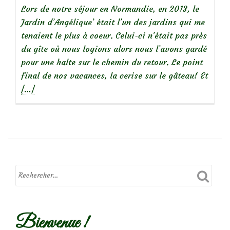
la
Lors de notre séjour en Normandie, en 2013, le
Volière’)
Jardin d’Angélique’ était l’un des jardins qui me
tenaient le plus à coeur. Celui-ci n’était pas près
du gîte où nous logions alors nous l’avons gardé
pour une halte sur le chemin du retour. Le point
En
final de nos vacances, la cerise sur le gâteau! Et
savoi
[…]
plus
surNo
:
visite
du
jardi
d’Ang
Bienvenue !