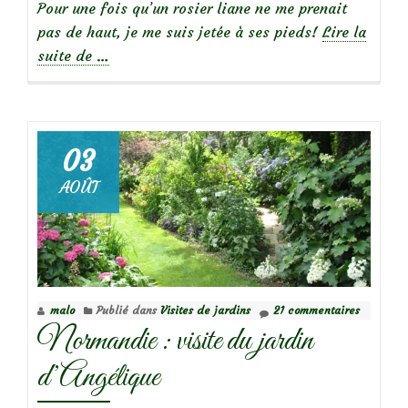
Pour une fois qu’un rosier liane ne me prenait
pas de haut, je me suis jetée à ses pieds!
Lire la
à
suite de
…
propos
de
03
AOÛT
Focus
sur
le
rosier
‘Souvenir
malo
Publié dans
Visites de jardins
21 commentaires
d’Angélique’
Normandie : visite du jardin
(syn.
‘Fifi
d’Angélique
sur