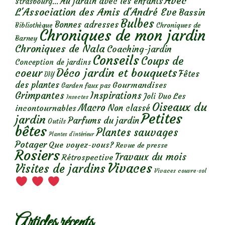
Avec
Au jardin avec les enfants
Strasbourg...
L'Association des Amis d'André Eve
Bassin
Bulbes
Bonnes adresses
Chroniques de
Bibliothèque
Chroniques de mon jardin
Barney
Chroniques de Nala
Coaching-jardin
Conseils
Coups de
Conception de jardins
Déco jardin et bouquets
coeur
Fêtes
DIY
des plantes
Gourmandises
Garden faux pas
Grimpantes
Inspirations
Les
Joli Duo
Insectes
Oiseaux du
Macro
Non classé
incontournables
Petites
jardin
Parfums du jardin
Outils
bêtes
Plantes sauvages
Plantes d’intérieur
Potager
Que voyez-vous?
Revue de presse
Rosiers
Travaux du mois
Rétrospective
Vivaces
Visites de jardins
Vivaces couvre-sol
Articles récents