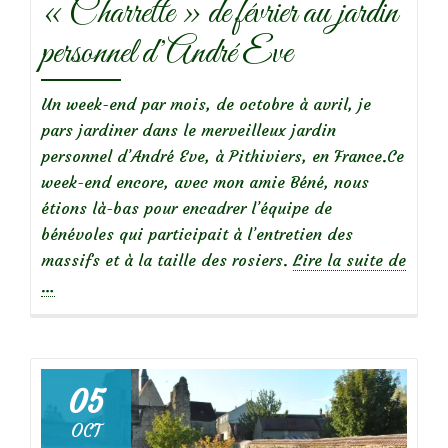
« Charrette » de février au jardin
personnel d’André Eve
Un week-end par mois, de octobre à avril, je
pars jardiner dans le merveilleux jardin
personnel d’André Eve, à Pithiviers, en France.
Ce
week-end encore, avec mon amie Béné, nous
étions là-bas pour encadrer l’équipe de
bénévoles qui participait à l’entretien des
massifs et à la taille des rosiers.
Lire la suite de
à
…
propos
de« Charrette »
de
février
05
au
OCT
jardin