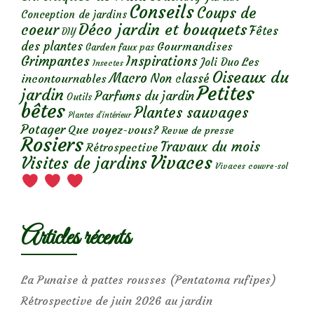
Conseils
Coups de
Conception de jardins
Déco jardin et bouquets
coeur
Fêtes
DIY
des plantes
Gourmandises
Garden faux pas
Grimpantes
Inspirations
Les
Joli Duo
Insectes
Oiseaux du
Macro
Non classé
incontournables
Petites
jardin
Parfums du jardin
Outils
bêtes
Plantes sauvages
Plantes d’intérieur
Potager
Que voyez-vous?
Revue de presse
Rosiers
Travaux du mois
Rétrospective
Vivaces
Visites de jardins
Vivaces couvre-sol
Articles récents
La Punaise à pattes rousses (Pentatoma rufipes)
Rétrospective de juin 2026 au jardin