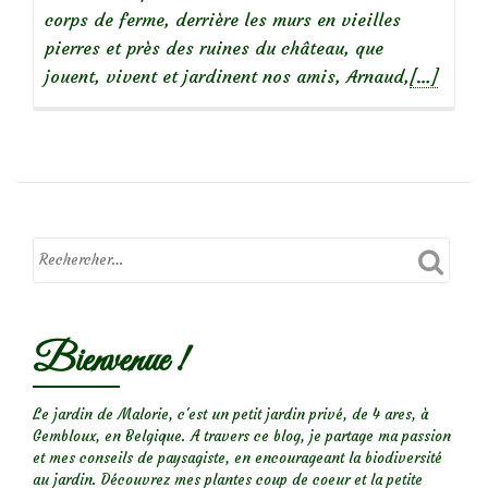
corps de ferme, derrière les murs en vieilles
pierres et près des ruines du château, que
En
jouent, vivent et jardinent nos amis, Arnaud,
[…]
savoir
plus
surLa
Roseraie
du
Grand
Jardin
du
Théâtre
Bienvenue !
des
Minuits,
conservat
Le jardin de Malorie, c'est un petit jardin privé, de 4 ares, à
Gembloux, en Belgique. A travers ce blog, je partage ma passion
des
et mes conseils de paysagiste, en encourageant la biodiversité
créations
au jardin. Découvrez mes plantes coup de coeur et la petite