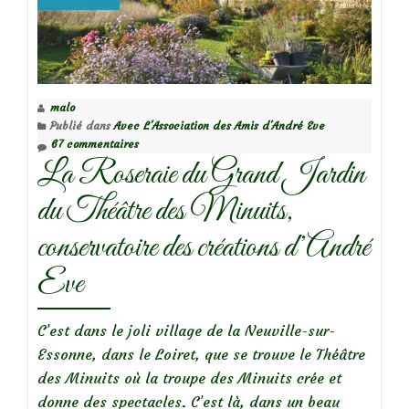
personnel
d’André
Eve
malo
Publié dans
Avec L'Association des Amis d'André Eve
67 commentaires
La Roseraie du Grand Jardin
du Théâtre des Minuits,
conservatoire des créations d’André
Eve
C’est dans le joli village de la Neuville-sur-
Essonne, dans le Loiret, que se trouve le Théâtre
des Minuits où la troupe des Minuits crée et
donne des spectacles. C’est là, dans un beau