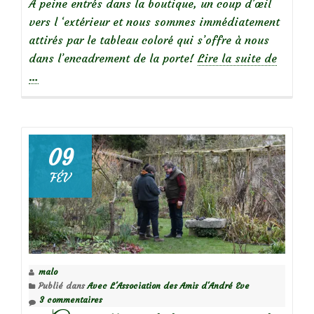
A peine entrés dans la boutique, un coup d’œil
vers l ‘extérieur et nous sommes immédiatement
attirés par le tableau coloré qui s’offre à nous
à
dans l’encadrement de la porte!
Lire la suite de
propos
…
deLe
jardin
d’expos
de
09
l’entre
FÉV
Roses
André
Eve,
à
Galler
malo
Publié dans
Avec L'Association des Amis d'André Eve
3 commentaires